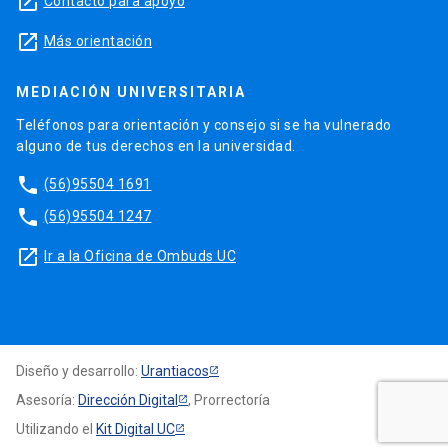
launch
Contacto para apoyo
launch
Más orientación
MEDIACIÓN UNIVERSITARIA
Teléfonos para orientación y consejo si se ha vulnerado
alguno de tus derechos en la universidad.
phone
(56)95504 1691
phone
(56)95504 1247
launch
Ir a la Oficina de Ombuds UC
Diseño y desarrollo:
Urantiacos
Asesoría:
Dirección Digital
, Prorrectoría
Utilizando el
Kit Digital UC