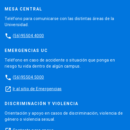
MESA CENTRAL
Teléfono para comunicarse con las distintas áreas de la
Universidad.
phone
(56)95504 4000
EMERGENCIAS UC
Teléfono en caso de accidente o situación que ponga en
riesgo tu vida dentro de algún campus.
phone
(56)95504 5000
launch
Ir al sitio de Emergencias
DISCRIMINACIÓN Y VIOLENCIA
Orientación y apoyo en casos de discriminación, violencia de
género o violencia sexual.