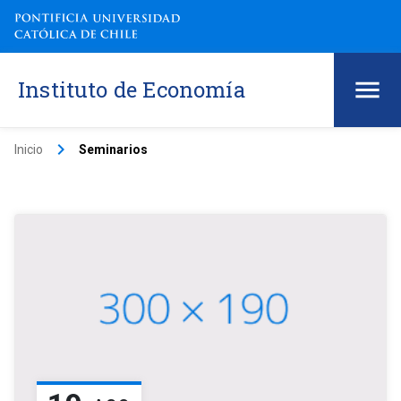
Instituto de Economía
keyboard_arrow_right
Inicio
Seminarios