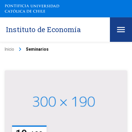
Instituto de Economía
keyboard_arrow_right
Inicio
Seminarios