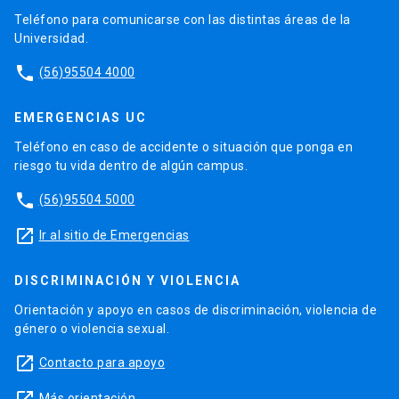
Teléfono para comunicarse con las distintas áreas de la
Universidad.
phone
(56)95504 4000
EMERGENCIAS UC
Teléfono en caso de accidente o situación que ponga en
riesgo tu vida dentro de algún campus.
phone
(56)95504 5000
launch
Ir al sitio de Emergencias
DISCRIMINACIÓN Y VIOLENCIA
Orientación y apoyo en casos de discriminación, violencia de
género o violencia sexual.
launch
Contacto para apoyo
Más orientación