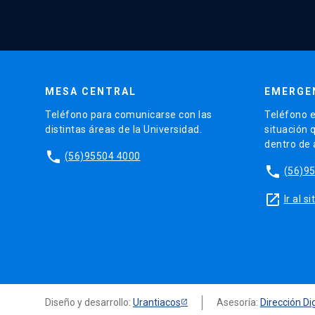
MESA CENTRAL
EMERGE
Teléfono para comunicarse con las
Teléfono e
distintas áreas de la Universidad.
situación 
dentro de
phone
(56)95504 4000
phone
(56)9
launch
Ir al 
Diseño y desarrollo:
Urantiacos
Asesoría:
Dirección Dig