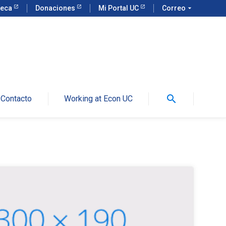
teca
Donaciones
Mi Portal UC
Correo
arrow_drop_down
search
Contacto
Working at Econ UC