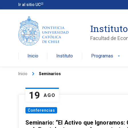
Ir al sitio UC
Institut
Facultad de Eco
Inicio
Instituto
Programas
arrow_drop_down
keyboard_arrow_right
Inicio
Seminarios
19
AGO
Conferencias
Seminario: “El Activo que Ignoramos: