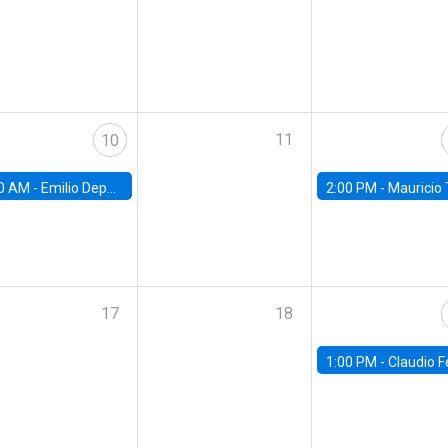
11
10
0 AM -
Emilio Depetris-Chauvín, Universidad Católica
2:00 PM -
Mauricio Tejada,
17
18
1:00 PM -
Claudio Ferraz, British Col