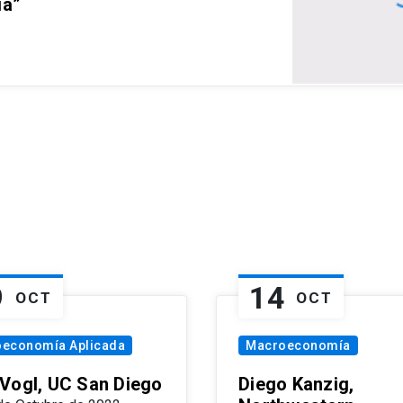
ia”
9
14
OCT
OCT
oeconomía Aplicada
Macroeconomía
Vogl, UC San Diego
Diego Kanzig,