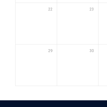
22
23
29
30