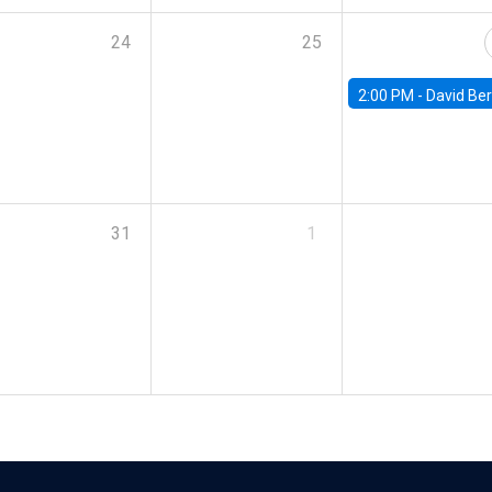
24
25
2:00 PM -
David Berger, D
31
1