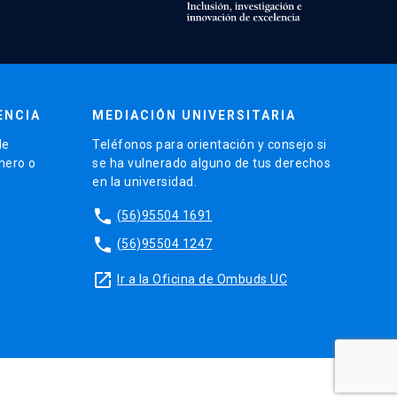
ENCIA
MEDIACIÓN UNIVERSITARIA
de
Teléfonos para orientación y consejo si
énero o
se ha vulnerado alguno de tus derechos
en la universidad.
phone
(56)95504 1691
phone
(56)95504 1247
launch
Ir a la Oficina de Ombuds UC