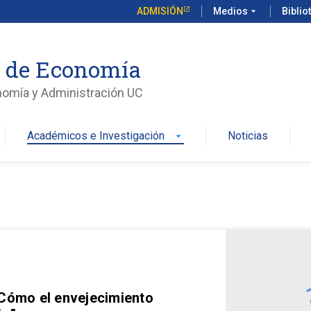
ADMISIÓN
Medios
arrow_drop_down
Biblio
o de Economía
nomía y Administración UC
Académicos e Investigación
Noticias
arrow_drop_down
 Cómo el envejecimiento