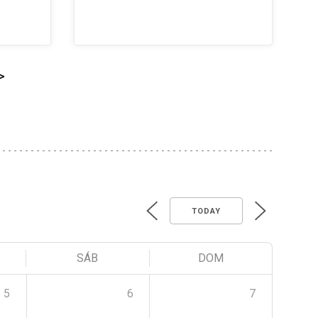
>
TODAY
SÁB
DOM
5
6
7