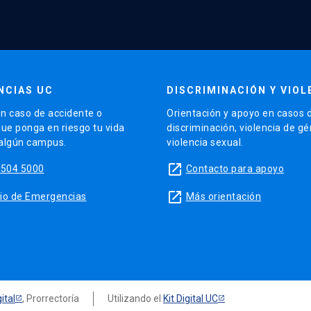
NCIAS UC
DISCRIMINACIÓN Y VIOL
n caso de accidente o
Orientación y apoyo en casos 
que ponga en riesgo tu vida
discriminación, violencia de g
 algún campus.
violencia sexual.
launch
5504 5000
Contacto para apoyo
launch
sitio de Emergencias
Más orientación
ital
, Prorrectoría
Utilizando el
Kit Digital UC