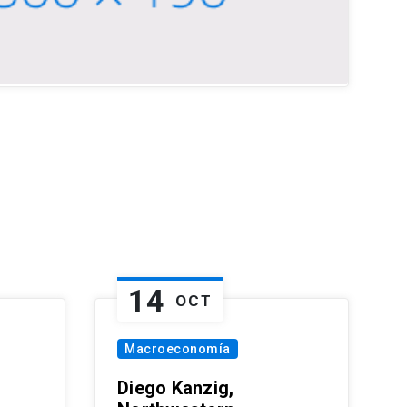
14
OCT
Macroeconomía
Diego Kanzig,