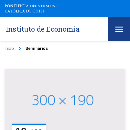
Instituto de Economía
keyboard_arrow_right
Inicio
Seminarios