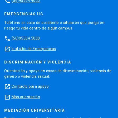
phone
(56)95504 4000
EMERGENCIAS UC
Teléfono en caso de accidente o situación que ponga en
riesgo tu vida dentro de algún campus.
phone
(56)95504 5000
launch
Ir al sitio de Emergencias
DISCRIMINACIÓN Y VIOLENCIA
Orientación y apoyo en casos de discriminación, violencia de
género o violencia sexual.
launch
Contacto para apoyo
launch
Más orientación
MEDIACIÓN UNIVERSITARIA