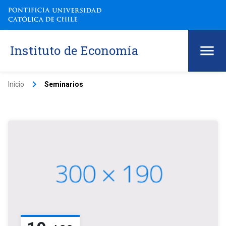
Instituto de Economía
keyboard_arrow_right
Inicio
Seminarios