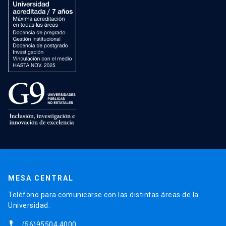
MESA CENTRAL
Teléfono para comunicarse con las distintas áreas de la
Universidad.
phone
(56)95504 4000