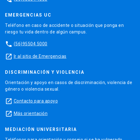
EMERGENCIAS UC
Teléfono en caso de accidente o situación que ponga en
riesgo tu vida dentro de algún campus.
phone
(56)95504 5000
launch
Ir al sitio de Emergencias
DISCRIMINACIÓN Y VIOLENCIA
Orientación y apoyo en casos de discriminación, violencia de
género o violencia sexual.
launch
Contacto para apoyo
launch
Más orientación
MEDIACIÓN UNIVERSITARIA
Teléfonos para orientación y consejo si se ha vulnerado