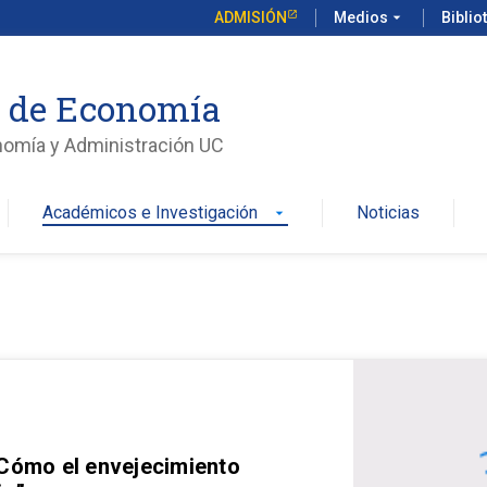
ADMISIÓN
Medios
arrow_drop_down
Biblio
o de Economía
nomía y Administración UC
Académicos e Investigación
Noticias
arrow_drop_down
 Cómo el envejecimiento