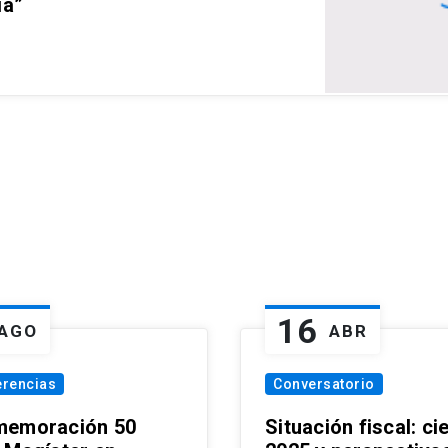
ia”
16
AGO
ABR
erencias
Conversatorio
emoración 50
Situación fiscal: ci