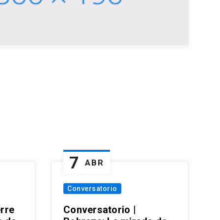
7
ABR
Conversatorio
erre
Conversatorio |