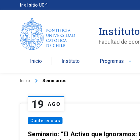
Ir al sitio UC
Institut
Facultad de Eco
Inicio
Instituto
Programas
arrow_drop_down
keyboard_arrow_right
Inicio
Seminarios
19
AGO
Conferencias
Seminario: “El Activo que Ignoramos: