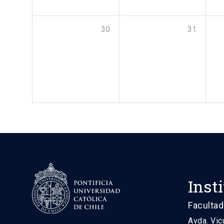
30
31
Inst
Facultad
Avda. Vic