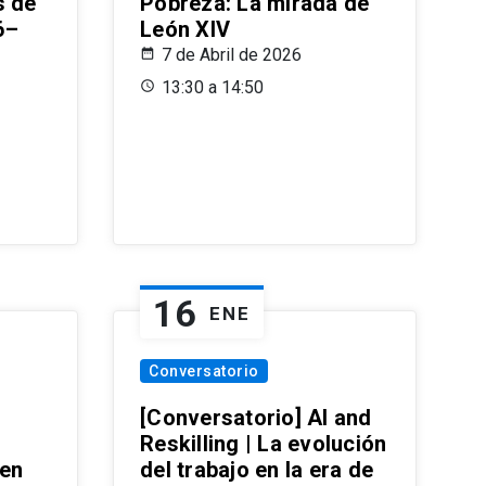
s de
Pobreza: La mirada de
6–
León XIV
7 de Abril de 2026
13:30 a 14:50
16
ENE
Conversatorio
[Conversatorio] AI and
Reskilling | La evolución
 en
del trabajo en la era de