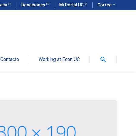
teca
Donaciones
Mi Portal UC
Correo
arrow_drop_down
search
Contacto
Working at Econ UC