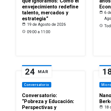
que Ignoramos: Cómo el
años
envejecimiento redefine
Econ
talento, mercados y
6 d
estrategia”
Ago
19 de Agosto de 2026
Todo
09:00 a 11:00
24
1
MAR
Conversatorio
Micr
Conversatorio:
Nano
“Pobreza y Educación:
Berk
Perspectivas y
18 