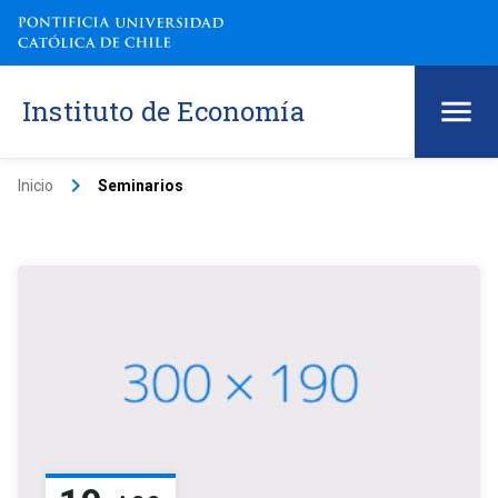
Instituto de Economía
keyboard_arrow_right
Inicio
Seminarios