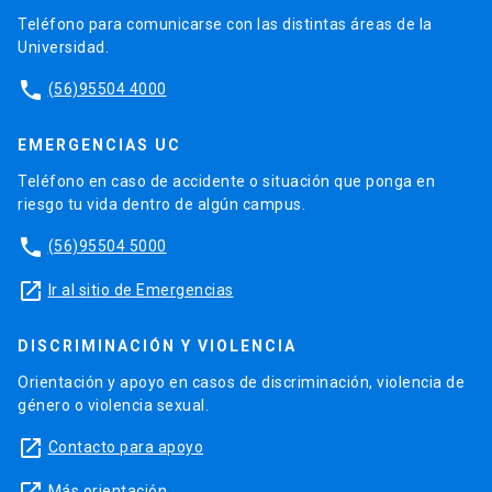
Teléfono para comunicarse con las distintas áreas de la
Universidad.
phone
(56)95504 4000
EMERGENCIAS UC
Teléfono en caso de accidente o situación que ponga en
riesgo tu vida dentro de algún campus.
phone
(56)95504 5000
launch
Ir al sitio de Emergencias
DISCRIMINACIÓN Y VIOLENCIA
Orientación y apoyo en casos de discriminación, violencia de
género o violencia sexual.
launch
Contacto para apoyo
launch
Más orientación