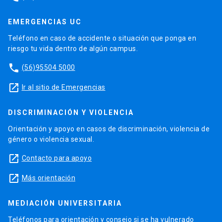
EMERGENCIAS UC
Teléfono en caso de accidente o situación que ponga en
riesgo tu vida dentro de algún campus.
phone
(56)95504 5000
launch
Ir al sitio de Emergencias
DISCRIMINACIÓN Y VIOLENCIA
Orientación y apoyo en casos de discriminación, violencia de
género o violencia sexual.
launch
Contacto para apoyo
launch
Más orientación
MEDIACIÓN UNIVERSITARIA
Teléfonos para orientación y consejo si se ha vulnerado