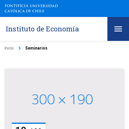
Instituto de Economía
keyboard_arrow_right
Inicio
Seminarios