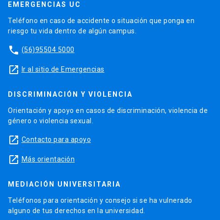
EMERGENCIAS UC
Teléfono en caso de accidente o situación que ponga en
riesgo tu vida dentro de algún campus.
phone
(56)95504 5000
launch
Ir al sitio de Emergencias
DISCRIMINACIÓN Y VIOLENCIA
Orientación y apoyo en casos de discriminación, violencia de
género o violencia sexual.
launch
Contacto para apoyo
launch
Más orientación
MEDIACIÓN UNIVERSITARIA
Teléfonos para orientación y consejo si se ha vulnerado
alguno de tus derechos en la universidad.