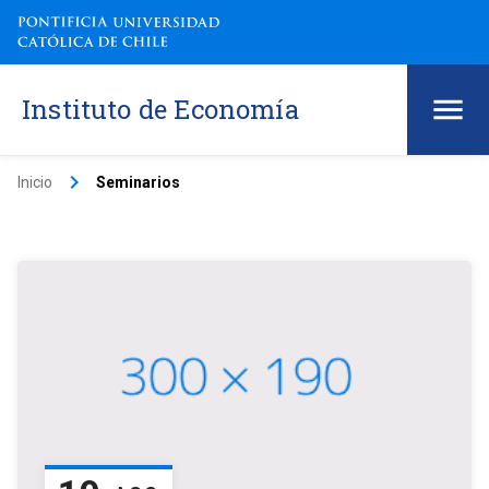
Instituto de Economía
keyboard_arrow_right
Inicio
Seminarios