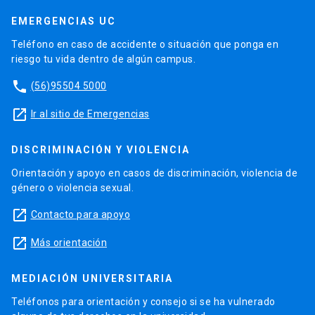
EMERGENCIAS UC
Teléfono en caso de accidente o situación que ponga en
riesgo tu vida dentro de algún campus.
phone
(56)95504 5000
launch
Ir al sitio de Emergencias
DISCRIMINACIÓN Y VIOLENCIA
Orientación y apoyo en casos de discriminación, violencia de
género o violencia sexual.
launch
Contacto para apoyo
launch
Más orientación
MEDIACIÓN UNIVERSITARIA
Teléfonos para orientación y consejo si se ha vulnerado