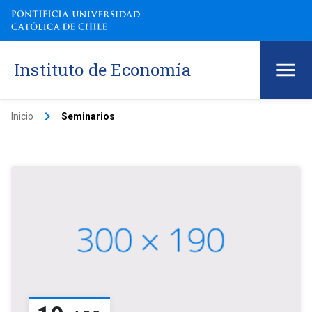
Instituto de Economía
keyboard_arrow_right
Inicio
Seminarios