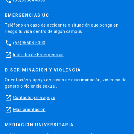
phone
EMERGENCIAS UC
Teléfono en caso de accidente o situación que ponga en
riesgo tu vida dentro de algún campus.
phone
(56)95504 5000
launch
Ir al sitio de Emergencias
DISCRIMINACIÓN Y VIOLENCIA
Orientación y apoyo en casos de discriminación, violencia de
género o violencia sexual.
launch
Contacto para apoyo
launch
Más orientación
MEDIACIÓN UNIVERSITARIA