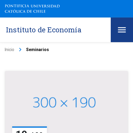
Instituto de Economía
keyboard_arrow_right
Inicio
Seminarios