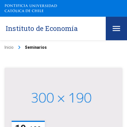
Instituto de Economía
keyboard_arrow_right
Inicio
Seminarios