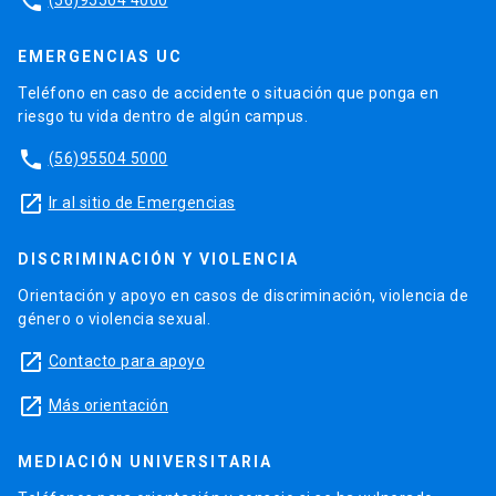
phone
EMERGENCIAS UC
Teléfono en caso de accidente o situación que ponga en
riesgo tu vida dentro de algún campus.
phone
(56)95504 5000
launch
Ir al sitio de Emergencias
DISCRIMINACIÓN Y VIOLENCIA
Orientación y apoyo en casos de discriminación, violencia de
género o violencia sexual.
launch
Contacto para apoyo
launch
Más orientación
MEDIACIÓN UNIVERSITARIA