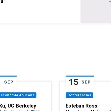
ia”
1
15
SEP
SEP
oeconomía Aplicada
Conferencias
Xu, UC Berkeley
Esteban Rossi-