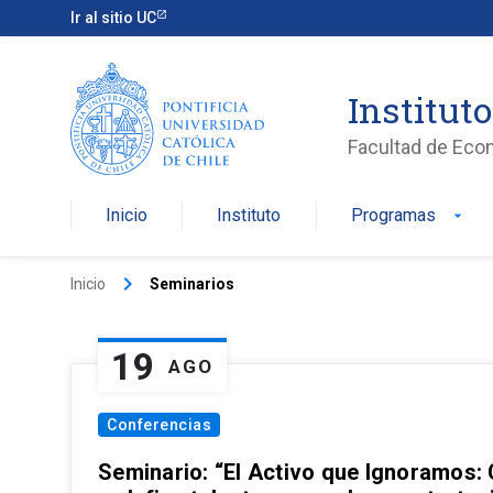
Ir al sitio UC
Institut
Facultad de Eco
Inicio
Instituto
Programas
arrow_drop_down
keyboard_arrow_right
Inicio
Seminarios
19
AGO
Conferencias
Seminario: “El Activo que Ignoramos: