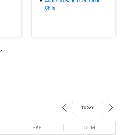
Auditorio Banco Central de
Chile
>
TODAY
SÁB
DOM