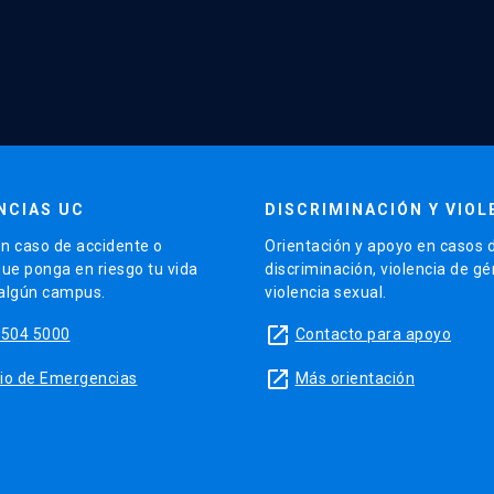
NCIAS UC
DISCRIMINACIÓN Y VIOL
n caso de accidente o
Orientación y apoyo en casos 
que ponga en riesgo tu vida
discriminación, violencia de g
 algún campus.
violencia sexual.
launch
5504 5000
Contacto para apoyo
launch
sitio de Emergencias
Más orientación