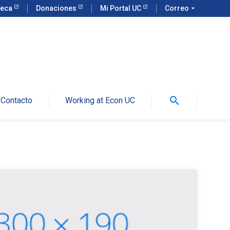
teca
Donaciones
Mi Portal UC
Correo
arrow_drop_down
search
Contacto
Working at Econ UC