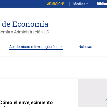
ADMISIÓN
Medios
arrow_drop_down
Biblio
o de Economía
nomía y Administración UC
Académicos e Investigación
Noticias
arrow_drop_down
 Cómo el envejecimiento