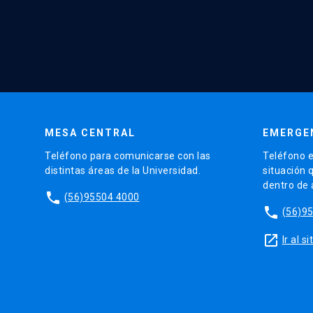
MESA CENTRAL
EMERGE
Teléfono para comunicarse con las
Teléfono e
distintas áreas de la Universidad.
situación 
dentro de
phone
(56)95504 4000
phone
(56)9
launch
Ir al 