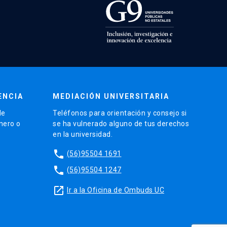
ENCIA
MEDIACIÓN UNIVERSITARIA
de
Teléfonos para orientación y consejo si
énero o
se ha vulnerado alguno de tus derechos
en la universidad.
phone
(56)95504 1691
phone
(56)95504 1247
launch
Ir a la Oficina de Ombuds UC