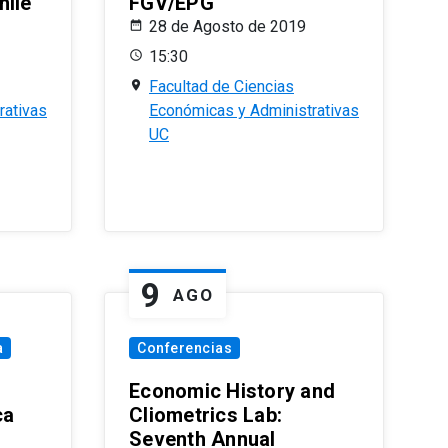
hile
FGV/EPG
28 de Agosto de 2019
15:30
Facultad de Ciencias
rativas
Económicas y Administrativas
UC
9
AGO
a
Conferencias
Economic History and
ca
Cliometrics Lab:
Seventh Annual