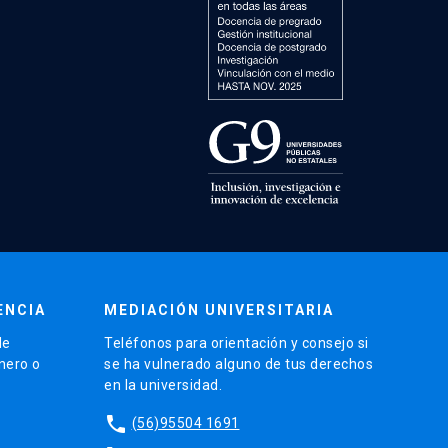
ENCIA
MEDIACIÓN UNIVERSITARIA
de
Teléfonos para orientación y consejo si
énero o
se ha vulnerado alguno de tus derechos
en la universidad.
phone
(56)95504 1691