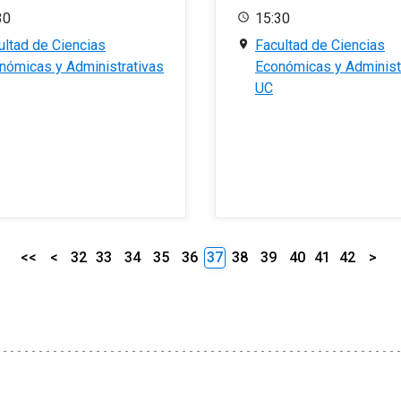
30
15:30
ultad de Ciencias
Facultad de Ciencias
nómicas y Administrativas
Económicas y Administ
UC
<<
<
32
33
34
35
36
37
38
39
40
41
42
>