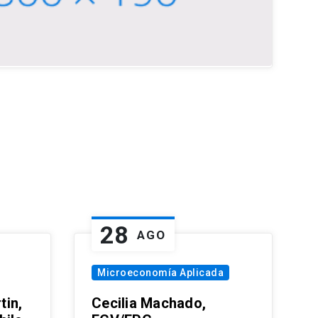
28
AGO
Microeconomía Aplicada
tin,
Cecilia Machado,