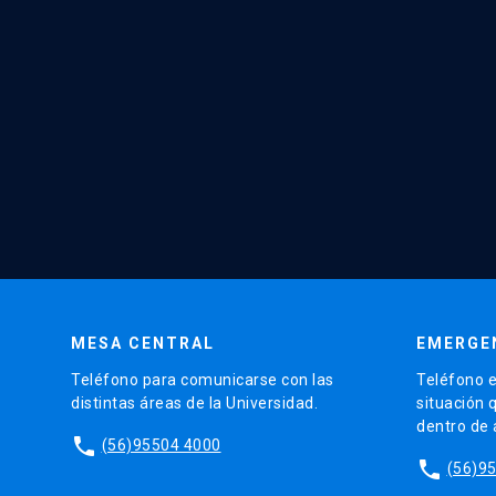
MESA CENTRAL
EMERGE
Teléfono para comunicarse con las
Teléfono e
distintas áreas de la Universidad.
situación 
dentro de
phone
(56)95504 4000
phone
(56)9