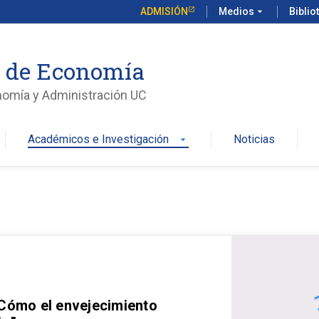
ADMISIÓN
Medios
arrow_drop_down
Biblio
o de Economía
nomía y Administración UC
Académicos e Investigación
Noticias
arrow_drop_down
 Cómo el envejecimiento