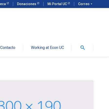
teca
Donaciones
Mi Portal UC
Correo
arrow_drop_down
search
Contacto
Working at Econ UC