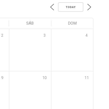
TODAY
SÁB
DOM
2
3
4
9
10
11