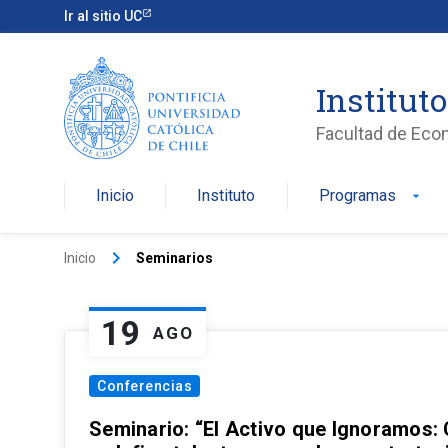
Ir al sitio UC
Institut
Facultad de Eco
Inicio
Instituto
Programas
arrow_drop_down
keyboard_arrow_right
Inicio
Seminarios
19
AGO
Conferencias
Seminario: “El Activo que Ignoramos: