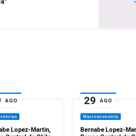
ia”
9
29
AGO
AGO
erencias
Macroeconomía
abe Lopez-Martin,
Bernabe Lopez-Mar