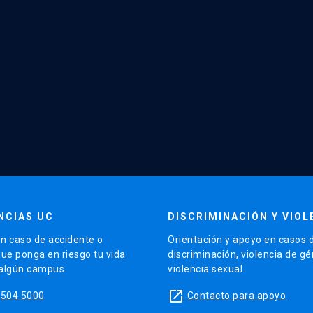
NCIAS UC
DISCRIMINACIÓN Y VIOL
n caso de accidente o
Orientación y apoyo en casos 
que ponga en riesgo tu vida
discriminación, violencia de g
 algún campus.
violencia sexual.
launch
5504 5000
Contacto para apoyo