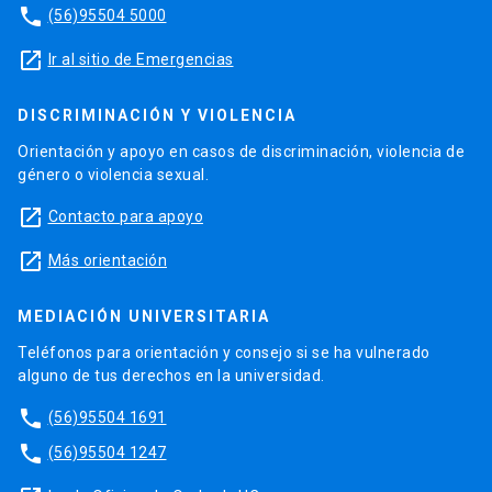
phone
(56)95504 5000
launch
Ir al sitio de Emergencias
DISCRIMINACIÓN Y VIOLENCIA
Orientación y apoyo en casos de discriminación, violencia de
género o violencia sexual.
launch
Contacto para apoyo
launch
Más orientación
MEDIACIÓN UNIVERSITARIA
Teléfonos para orientación y consejo si se ha vulnerado
alguno de tus derechos en la universidad.
phone
(56)95504 1691
phone
(56)95504 1247