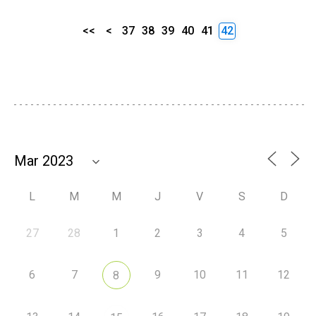
<<
<
37
38
39
40
41
42
L
M
M
J
V
S
D
27
28
1
2
3
4
5
6
7
9
10
11
12
8