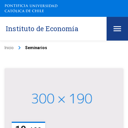
Instituto de Economía
keyboard_arrow_right
Inicio
Seminarios