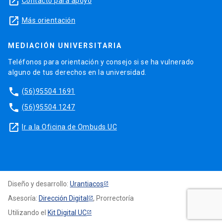
launch
Contacto para apoyo
launch
Más orientación
MEDIACIÓN UNIVERSITARIA
Teléfonos para orientación y consejo si se ha vulnerado
alguno de tus derechos en la universidad.
phone
(56)95504 1691
phone
(56)95504 1247
launch
Ir a la Oficina de Ombuds UC
Diseño y desarrollo:
Urantiacos
Asesoría:
Dirección Digital
, Prorrectoría
Utilizando el
Kit Digital UC