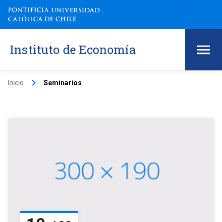
Instituto de Economía
keyboard_arrow_right
Inicio
Seminarios