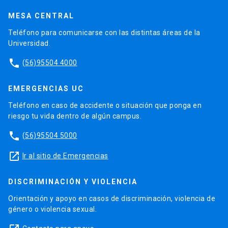
MESA CENTRAL
Teléfono para comunicarse con las distintas áreas de la
Universidad.
phone
(56)95504 4000
EMERGENCIAS UC
Teléfono en caso de accidente o situación que ponga en
riesgo tu vida dentro de algún campus.
phone
(56)95504 5000
launch
Ir al sitio de Emergencias
DISCRIMINACIÓN Y VIOLENCIA
Orientación y apoyo en casos de discriminación, violencia de
género o violencia sexual.