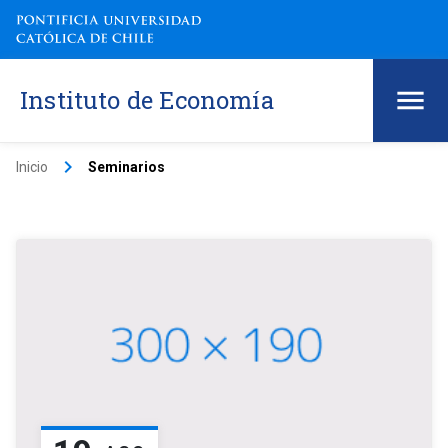
Instituto de Economía
keyboard_arrow_right
Inicio
Seminarios