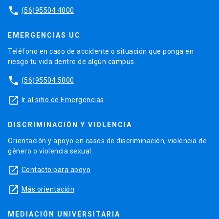
phone
(56)95504 4000
EMERGENCIAS UC
Teléfono en caso de accidente o situación que ponga en
riesgo tu vida dentro de algún campus.
phone
(56)95504 5000
launch
Ir al sitio de Emergencias
DISCRIMINACIÓN Y VIOLENCIA
Orientación y apoyo en casos de discriminación, violencia de
género o violencia sexual.
launch
Contacto para apoyo
launch
Más orientación
MEDIACIÓN UNIVERSITARIA