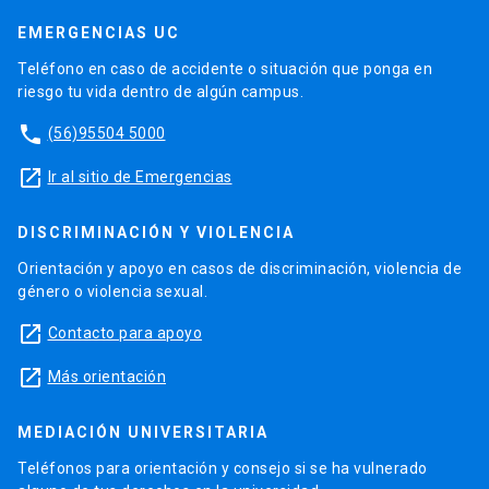
EMERGENCIAS UC
Teléfono en caso de accidente o situación que ponga en
riesgo tu vida dentro de algún campus.
phone
(56)95504 5000
launch
Ir al sitio de Emergencias
DISCRIMINACIÓN Y VIOLENCIA
Orientación y apoyo en casos de discriminación, violencia de
género o violencia sexual.
launch
Contacto para apoyo
launch
Más orientación
MEDIACIÓN UNIVERSITARIA
Teléfonos para orientación y consejo si se ha vulnerado