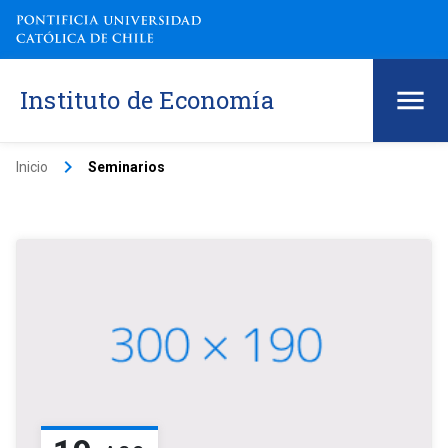
Instituto de Economía
keyboard_arrow_right
Inicio
Seminarios