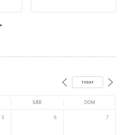
>
TODAY
SÁB
DOM
5
6
7