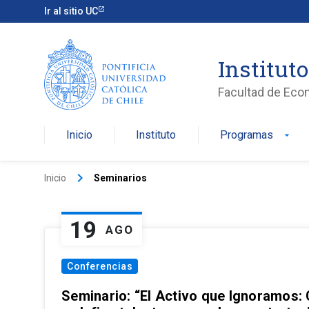
Ir al sitio UC
Institut
Facultad de Eco
Inicio
Instituto
Programas
arrow_drop_down
keyboard_arrow_right
Inicio
Seminarios
19
AGO
Conferencias
Seminario: “El Activo que Ignoramos: