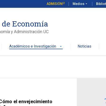
ADMISIÓN
Medios
arrow_drop_down
Biblio
o de Economía
nomía y Administración UC
Académicos e Investigación
Noticias
arrow_drop_down
 Cómo el envejecimiento