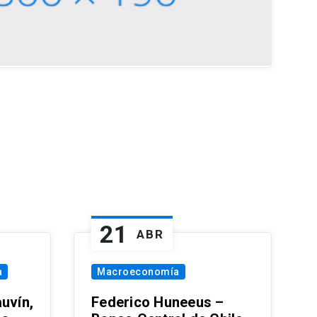
21
ABR
a
Macroeconomía
uvín,
Federico Huneeus –