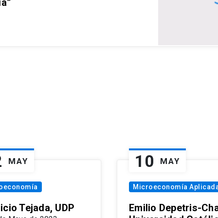
ia”
2
10
MAY
MAY
oeconomía
Microeconomía Aplicad
icio Tejada, UDP
Emilio Depetris-Cha