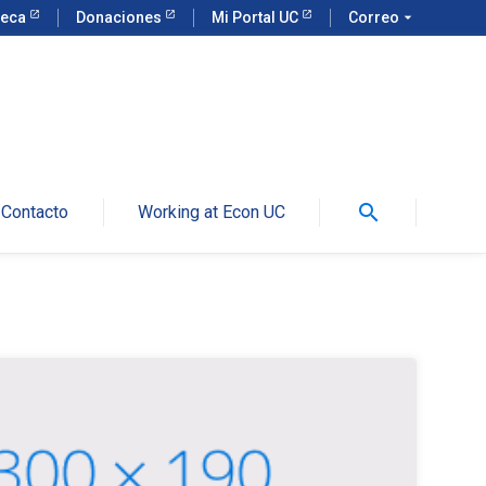
teca
Donaciones
Mi Portal UC
Correo
arrow_drop_down
search
Contacto
Working at Econ UC