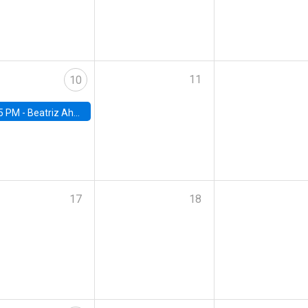
11
10
5 PM -
Beatriz Ahumada, PhD candidate, Universidad de Pittsburgh
17
18