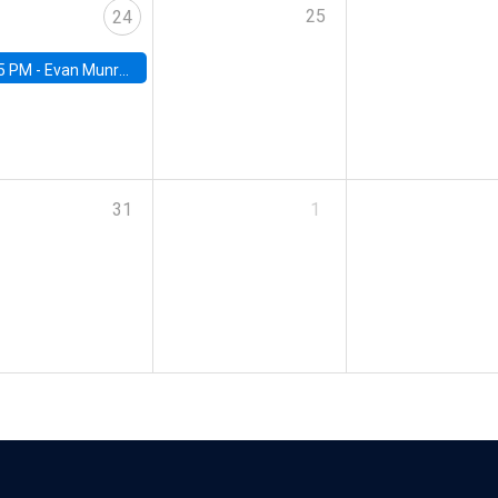
25
24
5 PM -
Evan Munro, Neyman Visiting Assistant Professor in the Department of Statistics at UC Berkeley
31
1