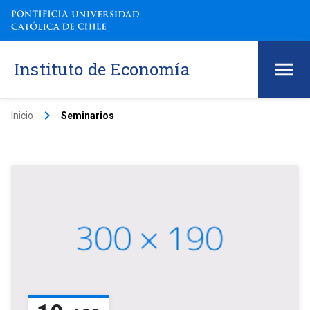
Instituto de Economía
keyboard_arrow_right
Inicio
Seminarios