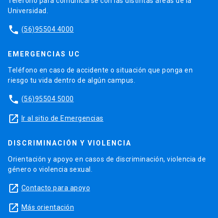
Teléfono para comunicarse con las distintas áreas de la
Universidad.
phone
(56)95504 4000
EMERGENCIAS UC
Teléfono en caso de accidente o situación que ponga en
riesgo tu vida dentro de algún campus.
phone
(56)95504 5000
launch
Ir al sitio de Emergencias
DISCRIMINACIÓN Y VIOLENCIA
Orientación y apoyo en casos de discriminación, violencia de
género o violencia sexual.
launch
Contacto para apoyo
launch
Más orientación