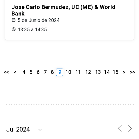
Jose Carlo Bermudez, UC (ME) & World
Bank
5 de Junio de 2024
13:35 a 14:35
<<
<
4
5
6
7
8
9
10
11
12
13
14
15
>
>>