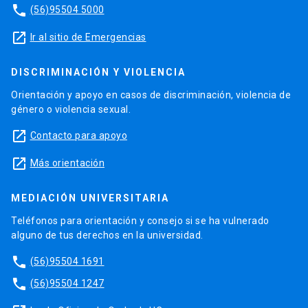
phone
(56)95504 5000
launch
Ir al sitio de Emergencias
DISCRIMINACIÓN Y VIOLENCIA
Orientación y apoyo en casos de discriminación, violencia de
género o violencia sexual.
launch
Contacto para apoyo
launch
Más orientación
MEDIACIÓN UNIVERSITARIA
Teléfonos para orientación y consejo si se ha vulnerado
alguno de tus derechos en la universidad.
phone
(56)95504 1691
phone
(56)95504 1247