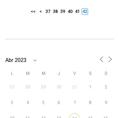
<<
<
37
38
39
40
41
42
L
M
M
J
V
S
D
27
28
29
30
1
2
31
3
4
5
6
7
8
9