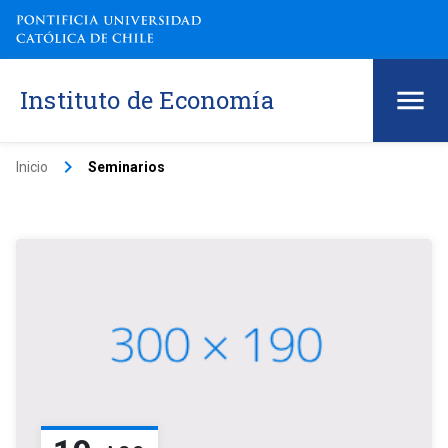
Instituto de Economía
keyboard_arrow_right
Inicio
Seminarios