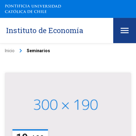
Instituto de Economía
keyboard_arrow_right
Inicio
Seminarios