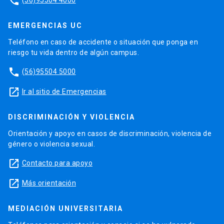
phone
EMERGENCIAS UC
Teléfono en caso de accidente o situación que ponga en
riesgo tu vida dentro de algún campus.
phone
(56)95504 5000
launch
Ir al sitio de Emergencias
DISCRIMINACIÓN Y VIOLENCIA
Orientación y apoyo en casos de discriminación, violencia de
género o violencia sexual.
launch
Contacto para apoyo
launch
Más orientación
MEDIACIÓN UNIVERSITARIA