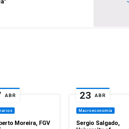
ia”
7
23
ABR
ABR
narios
Macroeconomía
erto Moreira, FGV
Sergio Salgado,