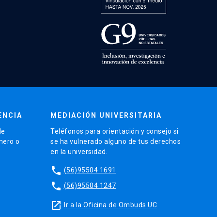
ENCIA
MEDIACIÓN UNIVERSITARIA
de
Teléfonos para orientación y consejo si
énero o
se ha vulnerado alguno de tus derechos
en la universidad.
phone
(56)95504 1691
phone
(56)95504 1247
launch
Ir a la Oficina de Ombuds UC