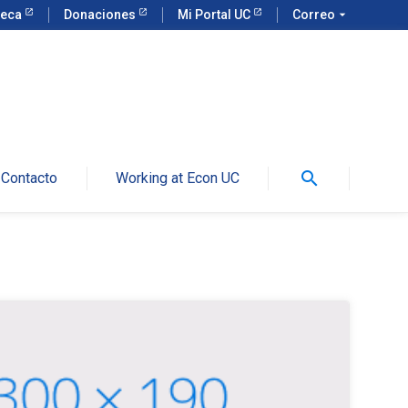
teca
Donaciones
Mi Portal UC
Correo
arrow_drop_down
search
Contacto
Working at Econ UC