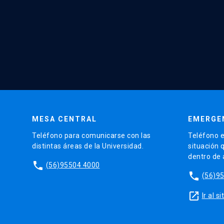
MESA CENTRAL
EMERGE
Teléfono para comunicarse con las
Teléfono e
distintas áreas de la Universidad.
situación 
dentro de
phone
(56)95504 4000
phone
(56)9
launch
Ir al 