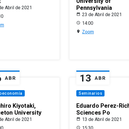
E
University of
Pennsylvania
de Abril de 2021
23 de Abril de 2021
30
14:00
om
Zoom
6
13
ABR
ABR
oeconomía
Seminarios
hiro Kiyotaki,
Eduardo Perez-Rich
ceton University
Sciences Po
de Abril de 2021
13 de Abril de 2021
00
15:30