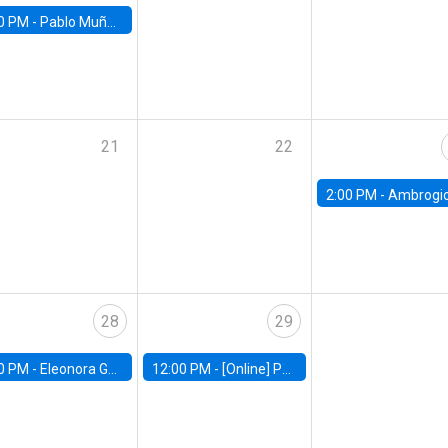
0 PM -
Pablo Muñoz, Universidad de Chile
21
22
2:00 PM -
Ambrogio Cesa-Bianchi, Bank of Eng
28
29
0 PM -
Eleonora Guarnieri, Exeter University
12:00 PM -
[Online] Pablo Slutzky, University of Maryland