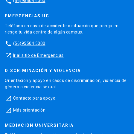
phone
(56)95504 4000
EMERGENCIAS UC
Teléfono en caso de accidente o situación que ponga en
riesgo tu vida dentro de algún campus.
phone
(56)95504 5000
launch
Ir al sitio de Emergencias
DISCRIMINACIÓN Y VIOLENCIA
Orientación y apoyo en casos de discriminación, violencia de
género o violencia sexual.
launch
Contacto para apoyo
launch
Más orientación
MEDIACIÓN UNIVERSITARIA