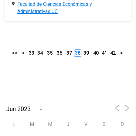
Facultad de Ciencias Económicas y
Administrativas UC
<<
<
33
34
35
36
37
38
39
40
41
42
>
L
M
M
J
V
S
D