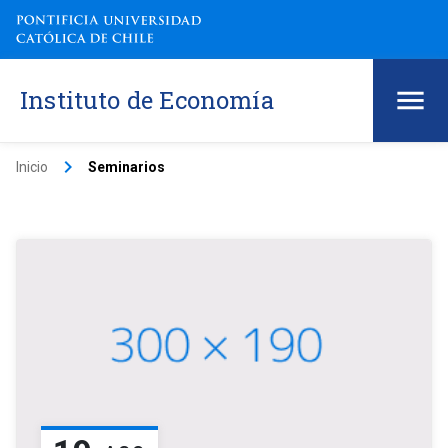
Instituto de Economía
keyboard_arrow_right
Inicio
Seminarios