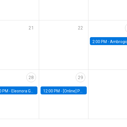
21
22
2:00 PM -
Ambrogio Cesa-Bianchi, Bank of Eng
28
29
0 PM -
Eleonora Guarnieri, Exeter University
12:00 PM -
[Online] Pablo Slutzky, University of Maryland