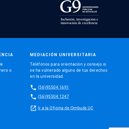
ENCIA
MEDIACIÓN UNIVERSITARIA
de
Teléfonos para orientación y consejo si
énero o
se ha vulnerado alguno de tus derechos
en la universidad.
phone
(56)95504 1691
phone
(56)95504 1247
launch
Ir a la Oficina de Ombuds UC