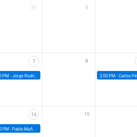
31
1
8
7
0 PM -
Jorge Rodriguez, Universidad de Los Andes
2:00 PM -
Carlos Pérez, Universidad Finis
15
14
0 PM -
Pablo Muñoz, Universidad de Chile