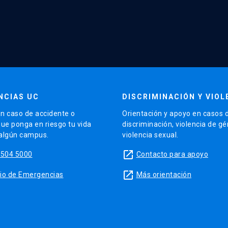
NCIAS UC
DISCRIMINACIÓN Y VIOL
n caso de accidente o
Orientación y apoyo en casos 
que ponga en riesgo tu vida
discriminación, violencia de g
 algún campus.
violencia sexual.
launch
5504 5000
Contacto para apoyo
launch
sitio de Emergencias
Más orientación