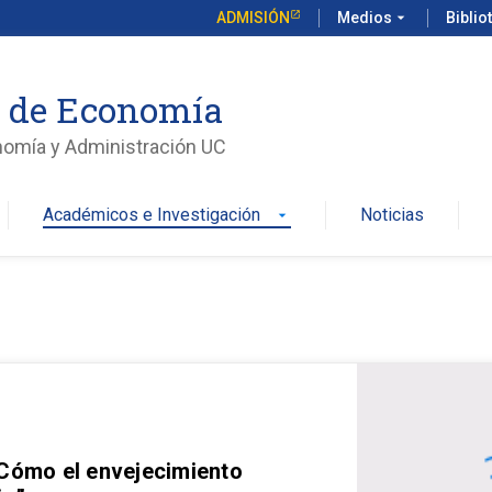
ADMISIÓN
Medios
arrow_drop_down
Biblio
o de Economía
nomía y Administración UC
Académicos e Investigación
Noticias
arrow_drop_down
 Cómo el envejecimiento