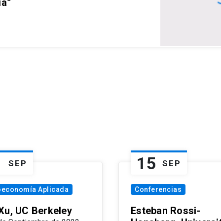
ia”
1
15
SEP
SEP
oeconomía Aplicada
Conferencias
Xu, UC Berkeley
Esteban Rossi-