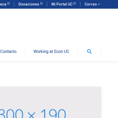
teca
Donaciones
Mi Portal UC
Correo
arrow_drop_down
search
Contacto
Working at Econ UC