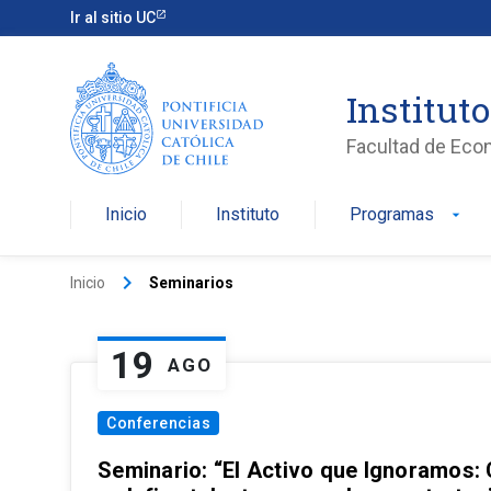
Ir al sitio UC
Institut
Facultad de Eco
Inicio
Instituto
Programas
arrow_drop_down
keyboard_arrow_right
Inicio
Seminarios
19
AGO
Conferencias
Seminario: “El Activo que Ignoramos: