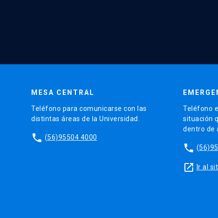
MESA CENTRAL
EMERGE
Teléfono para comunicarse con las
Teléfono e
distintas áreas de la Universidad.
situación 
dentro de
phone
(56)95504 4000
phone
(56)9
launch
Ir al 