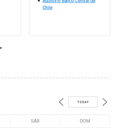
Auditorio Banco Central de
Chile
>
TODAY
SÁB
DOM