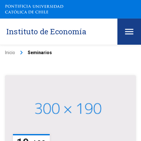
Instituto de Economía
keyboard_arrow_right
Inicio
Seminarios