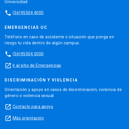
Universidad.
phone
(56)95504 4000
EMERGENCIAS UC
Teléfono en caso de accidente o situación que ponga en
riesgo tu vida dentro de algún campus.
phone
(56)95504 5000
launch
Ir al sitio de Emergencias
DISCRIMINACIÓN Y VIOLENCIA
Orientación y apoyo en casos de discriminación, violencia de
género o violencia sexual.
launch
Contacto para apoyo
launch
Más orientación