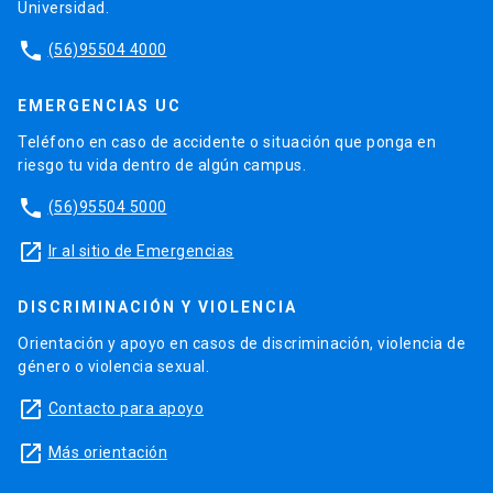
Universidad.
phone
(56)95504 4000
EMERGENCIAS UC
Teléfono en caso de accidente o situación que ponga en
riesgo tu vida dentro de algún campus.
phone
(56)95504 5000
launch
Ir al sitio de Emergencias
DISCRIMINACIÓN Y VIOLENCIA
Orientación y apoyo en casos de discriminación, violencia de
género o violencia sexual.
launch
Contacto para apoyo
launch
Más orientación