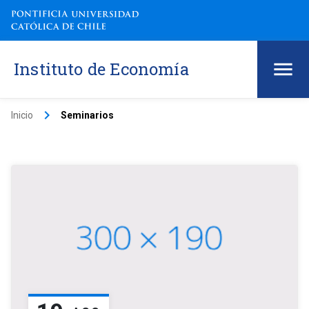
Instituto de Economía
keyboard_arrow_right
Inicio
Seminarios