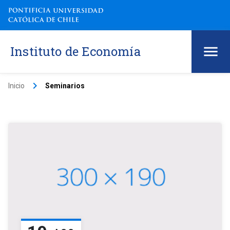
Instituto de Economía
keyboard_arrow_right
Inicio
Seminarios