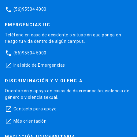
phone
(56)95504 4000
EMERGENCIAS UC
Teléfono en caso de accidente o situación que ponga en
riesgo tu vida dentro de algún campus.
phone
(56)95504 5000
launch
Ir al sitio de Emergencias
DISCRIMINACIÓN Y VIOLENCIA
Orientación y apoyo en casos de discriminación, violencia de
género o violencia sexual.
launch
Contacto para apoyo
launch
Más orientación
MEDIACIÓN UNIVERSITARIA