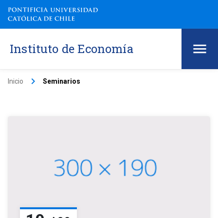
Instituto de Economía
keyboard_arrow_right
Inicio
Seminarios