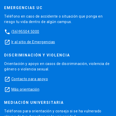
EMERGENCIAS UC
Teléfono en caso de accidente o situación que ponga en
riesgo tu vida dentro de algún campus.
phone
(56)95504 5000
launch
Ir al sitio de Emergencias
DISCRIMINACIÓN Y VIOLENCIA
Orientación y apoyo en casos de discriminación, violencia de
género o violencia sexual.
launch
Contacto para apoyo
launch
Más orientación
MEDIACIÓN UNIVERSITARIA
Teléfonos para orientación y consejo si se ha vulnerado