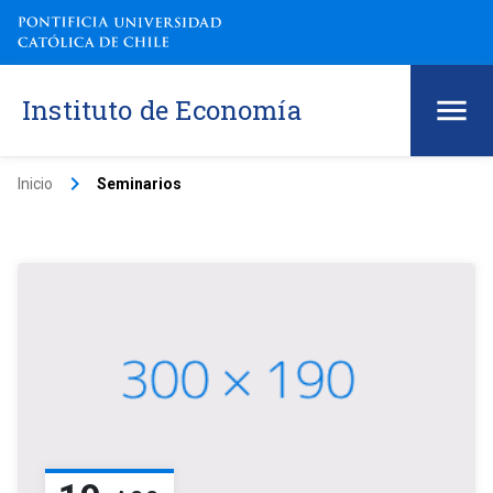
Instituto de Economía
keyboard_arrow_right
Inicio
Seminarios