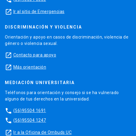
launch
Ir al sitio de Emergencias
DISCRIMINACIÓN Y VIOLENCIA
Orientación y apoyo en casos de discriminación, violencia de
género o violencia sexual.
launch
Contacto para apoyo
launch
Más orientación
MEDIACIÓN UNIVERSITARIA
Teléfonos para orientación y consejo si se ha vulnerado
alguno de tus derechos en la universidad.
phone
(56)95504 1691
phone
(56)95504 1247
launch
Ir a la Oficina de Ombuds UC