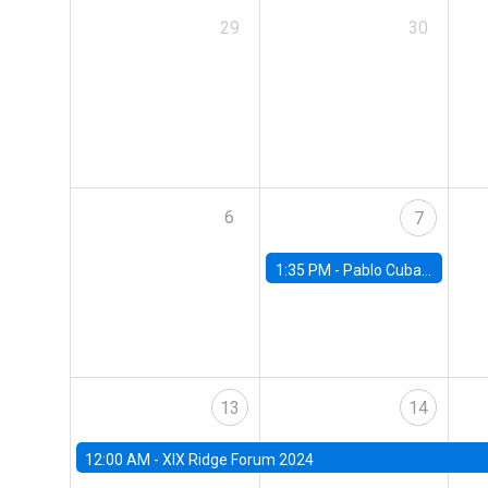
29
30
6
7
1:35 PM -
Pablo Cuba, FED Board
13
14
12:00 AM -
XIX Ridge Forum 2024