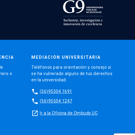
ENCIA
MEDIACIÓN UNIVERSITARIA
de
Teléfonos para orientación y consejo si
énero o
se ha vulnerado alguno de tus derechos
en la universidad.
phone
(56)95504 1691
phone
(56)95504 1247
launch
Ir a la Oficina de Ombuds UC