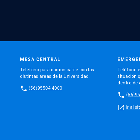
MESA CENTRAL
EMERGE
Teléfono para comunicarse con las
Teléfono e
distintas áreas de la Universidad.
situación 
dentro de
phone
(56)95504 4000
phone
(56)9
launch
Ir al 