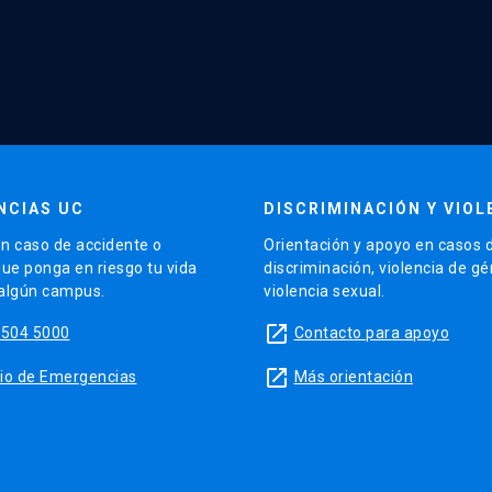
NCIAS UC
DISCRIMINACIÓN Y VIOL
n caso de accidente o
Orientación y apoyo en casos 
que ponga en riesgo tu vida
discriminación, violencia de g
 algún campus.
violencia sexual.
launch
5504 5000
Contacto para apoyo
launch
sitio de Emergencias
Más orientación