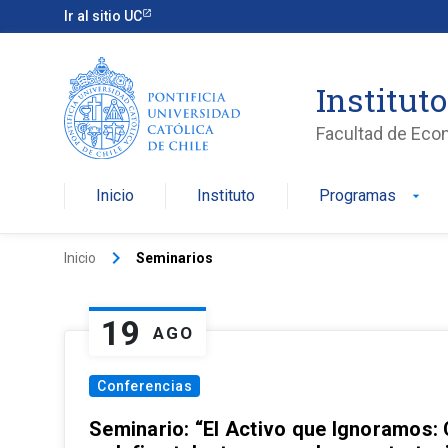
Ir al sitio UC
Institut
Facultad de Eco
Inicio
Instituto
Programas
arrow_drop_down
keyboard_arrow_right
Inicio
Seminarios
19
AGO
Conferencias
Seminario: “El Activo que Ignoramos: