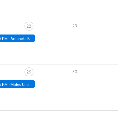
23
22
5 PM -
Antonella Bancalari, Institute for Fiscal Studies (IFS) and Research Associate at University College London (UCL)
30
29
5 PM -
Mateo Uribe-Castro, Universidad de los Andes (Colombia)