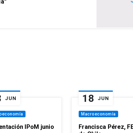
ia”
3
18
JUN
JUN
oeconomía
Macroeconomía
entación IPoM junio
Francisca Pérez, F