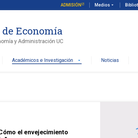
ADMISIÓN
Medios
arrow_drop_down
Biblio
o de Economía
nomía y Administración UC
Académicos e Investigación
Noticias
arrow_drop_down
 Cómo el envejecimiento