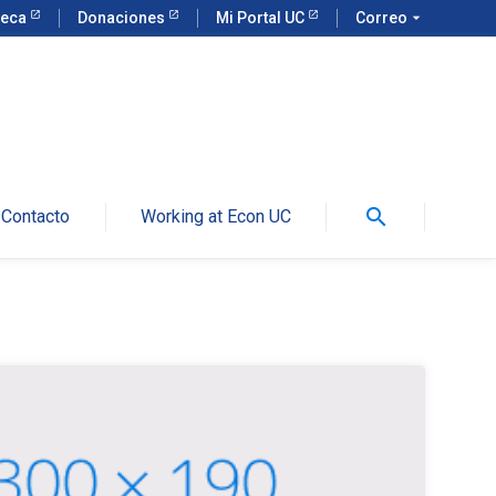
teca
Donaciones
Mi Portal UC
Correo
arrow_drop_down
search
Contacto
Working at Econ UC