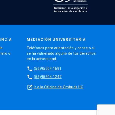
ENCIA
MEDIACIÓN UNIVERSITARIA
de
Teléfonos para orientación y consejo si
énero o
se ha vulnerado alguno de tus derechos
en la universidad.
phone
(56)95504 1691
phone
(56)95504 1247
launch
Ir a la Oficina de Ombuds UC