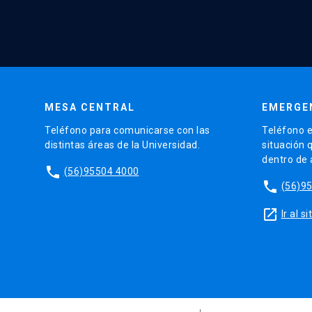
MESA CENTRAL
EMERGE
Teléfono para comunicarse con las
Teléfono e
distintas áreas de la Universidad.
situación 
dentro de
phone
(56)95504 4000
phone
(56)9
launch
Ir al 