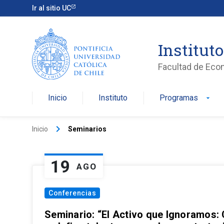
Ir al sitio UC
Institut
Facultad de Eco
Inicio
Instituto
Programas
arrow_drop_down
keyboard_arrow_right
Inicio
Seminarios
19
AGO
Conferencias
Seminario: “El Activo que Ignoramos: