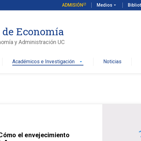
ADMISIÓN
Medios
arrow_drop_down
Biblio
o de Economía
nomía y Administración UC
Académicos e Investigación
Noticias
arrow_drop_down
 Cómo el envejecimiento