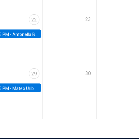
23
22
5 PM -
Antonella Bancalari, Institute for Fiscal Studies (IFS) and Research Associate at University College London (UCL)
30
29
5 PM -
Mateo Uribe-Castro, Universidad de los Andes (Colombia)