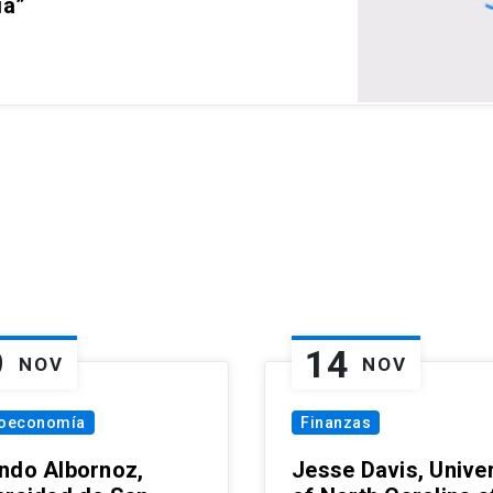
ia”
9
14
NOV
NOV
oeconomía
Finanzas
ndo Albornoz,
Jesse Davis, Univer