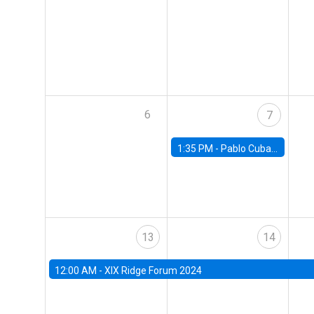
6
7
1:35 PM -
Pablo Cuba, FED Board
13
14
12:00 AM -
XIX Ridge Forum 2024