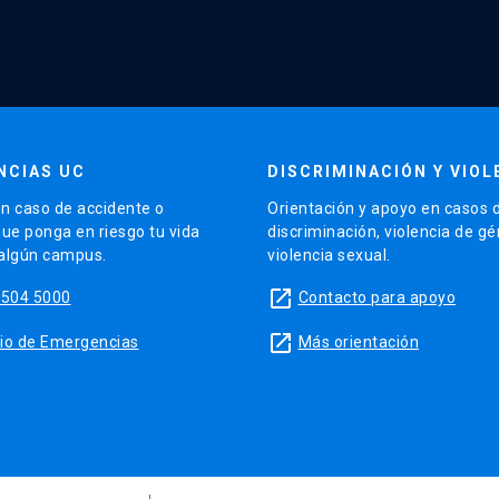
NCIAS UC
DISCRIMINACIÓN Y VIOL
n caso de accidente o
Orientación y apoyo en casos 
que ponga en riesgo tu vida
discriminación, violencia de g
 algún campus.
violencia sexual.
launch
5504 5000
Contacto para apoyo
launch
sitio de Emergencias
Más orientación