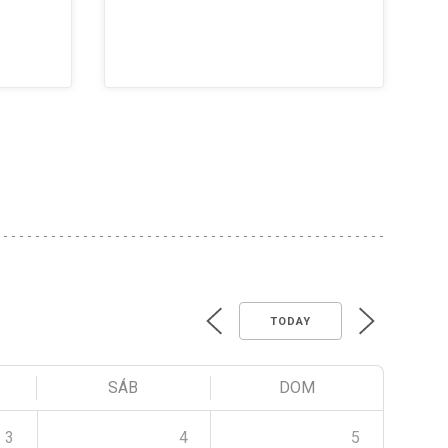
TODAY
SÁB
DOM
3
4
5