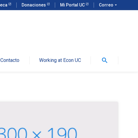
teca
Donaciones
Mi Portal UC
Correo
arrow_drop_down
search
Contacto
Working at Econ UC