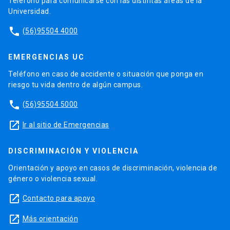
Teléfono para comunicarse con las distintas áreas de la
Universidad.
phone
(56)95504 4000
EMERGENCIAS UC
Teléfono en caso de accidente o situación que ponga en
riesgo tu vida dentro de algún campus.
phone
(56)95504 5000
launch
Ir al sitio de Emergencias
DISCRIMINACIÓN Y VIOLENCIA
Orientación y apoyo en casos de discriminación, violencia de
género o violencia sexual.
launch
Contacto para apoyo
launch
Más orientación