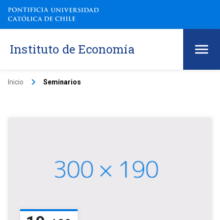
Instituto de Economía
keyboard_arrow_right
Inicio
Seminarios