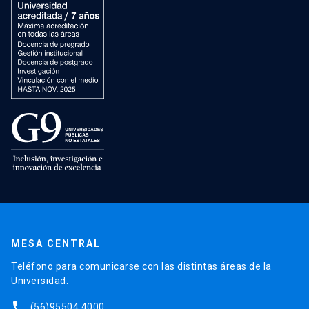
MESA CENTRAL
Teléfono para comunicarse con las distintas áreas de la
Universidad.
phone
(56)95504 4000