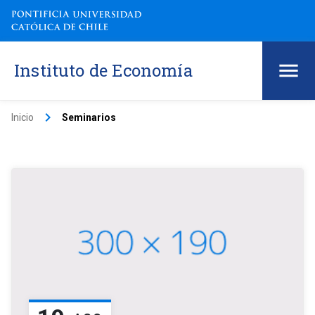
Instituto de Economía
keyboard_arrow_right
Inicio
Seminarios