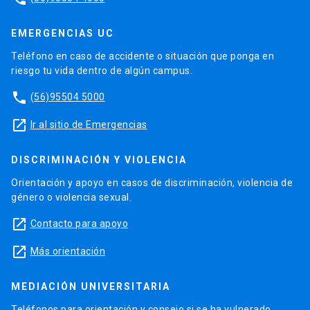
EMERGENCIAS UC
Teléfono en caso de accidente o situación que ponga en
riesgo tu vida dentro de algún campus.
phone
(56)95504 5000
launch
Ir al sitio de Emergencias
DISCRIMINACIÓN Y VIOLENCIA
Orientación y apoyo en casos de discriminación, violencia de
género o violencia sexual.
launch
Contacto para apoyo
launch
Más orientación
MEDIACIÓN UNIVERSITARIA
Teléfonos para orientación y consejo si se ha vulnerado