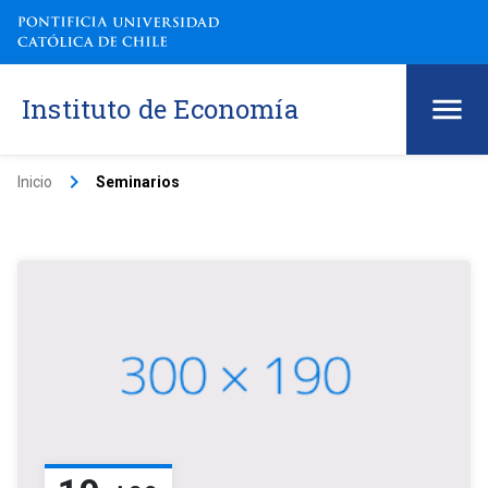
Instituto de Economía
keyboard_arrow_right
Inicio
Seminarios