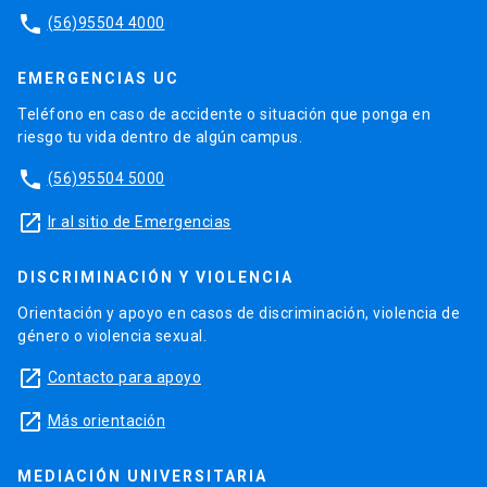
phone
(56)95504 4000
EMERGENCIAS UC
Teléfono en caso de accidente o situación que ponga en
riesgo tu vida dentro de algún campus.
phone
(56)95504 5000
launch
Ir al sitio de Emergencias
DISCRIMINACIÓN Y VIOLENCIA
Orientación y apoyo en casos de discriminación, violencia de
género o violencia sexual.
launch
Contacto para apoyo
launch
Más orientación
MEDIACIÓN UNIVERSITARIA