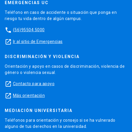
EMERGENCIAS UC
Teléfono en caso de accidente o situación que ponga en
riesgo tu vida dentro de algún campus.
phone
(56)95504 5000
launch
Ir al sitio de Emergencias
DISCRIMINACIÓN Y VIOLENCIA
Orientación y apoyo en casos de discriminación, violencia de
género o violencia sexual.
launch
Contacto para apoyo
launch
Más orientación
MEDIACIÓN UNIVERSITARIA
Teléfonos para orientación y consejo si se ha vulnerado
alguno de tus derechos en la universidad.