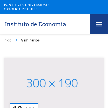
Instituto de Economía
keyboard_arrow_right
Inicio
Seminarios