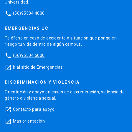
Universidad.
phone
(56)95504 4000
EMERGENCIAS UC
Teléfono en caso de accidente o situación que ponga en
riesgo tu vida dentro de algún campus.
phone
(56)95504 5000
launch
Ir al sitio de Emergencias
DISCRIMINACIÓN Y VIOLENCIA
Orientación y apoyo en casos de discriminación, violencia de
género o violencia sexual.
launch
Contacto para apoyo
launch
Más orientación