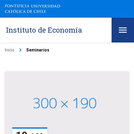
Instituto de Economía
keyboard_arrow_right
Inicio
Seminarios