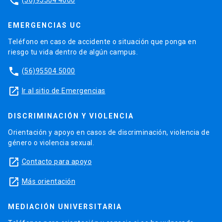
phone
EMERGENCIAS UC
Teléfono en caso de accidente o situación que ponga en
riesgo tu vida dentro de algún campus.
phone
(56)95504 5000
launch
Ir al sitio de Emergencias
DISCRIMINACIÓN Y VIOLENCIA
Orientación y apoyo en casos de discriminación, violencia de
género o violencia sexual.
launch
Contacto para apoyo
launch
Más orientación
MEDIACIÓN UNIVERSITARIA