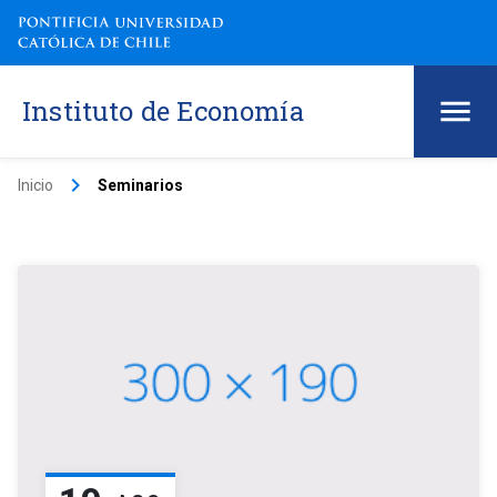
Instituto de Economía
keyboard_arrow_right
Inicio
Seminarios