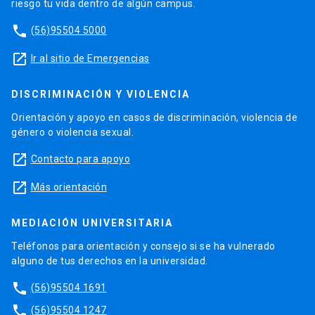
riesgo tu vida dentro de algún campus.
phone
(56)95504 5000
launch
Ir al sitio de Emergencias
DISCRIMINACIÓN Y VIOLENCIA
Orientación y apoyo en casos de discriminación, violencia de
género o violencia sexual.
launch
Contacto para apoyo
launch
Más orientación
MEDIACIÓN UNIVERSITARIA
Teléfonos para orientación y consejo si se ha vulnerado
alguno de tus derechos en la universidad.
phone
(56)95504 1691
phone
(56)95504 1247