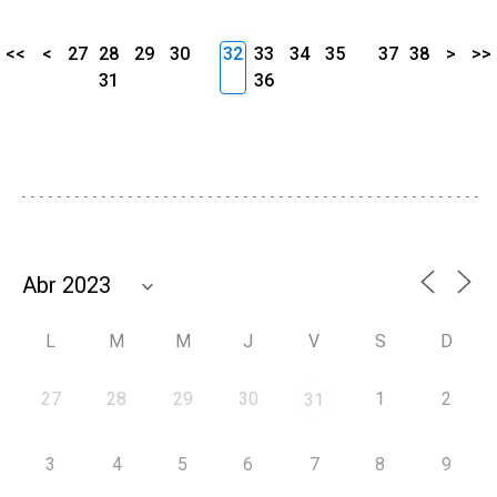
<<
<
27
28
29
30
32
33
34
35
37
38
>
>>
31
36
L
M
M
J
V
S
D
27
28
29
30
1
2
31
3
4
5
6
7
8
9