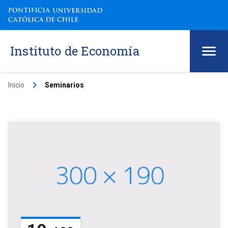
Instituto de Economía
keyboard_arrow_right
Inicio
Seminarios