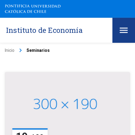
Instituto de Economía
keyboard_arrow_right
Inicio
Seminarios