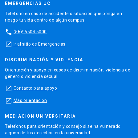
EMERGENCIAS UC
Teléfono en caso de accidente o situación que ponga en
riesgo tu vida dentro de algún campus.
phone
(56)95504 5000
launch
Ir al sitio de Emergencias
DISCRIMINACIÓN Y VIOLENCIA
Orientación y apoyo en casos de discriminación, violencia de
género o violencia sexual.
launch
Contacto para apoyo
launch
Más orientación
MEDIACIÓN UNIVERSITARIA
Teléfonos para orientación y consejo si se ha vulnerado
alguno de tus derechos en la universidad.