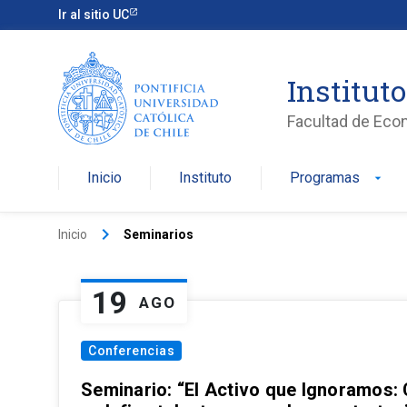
Ir al sitio UC
Institut
Facultad de Eco
Inicio
Instituto
Programas
arrow_drop_down
keyboard_arrow_right
Inicio
Seminarios
19
AGO
Conferencias
Seminario: “El Activo que Ignoramos: