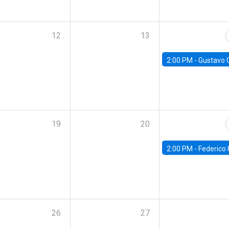
12
13
2:00 PM -
Gustavo González - Banco Central d
19
20
2:00 PM -
Federico Huneeus - Banco Central de C
26
27