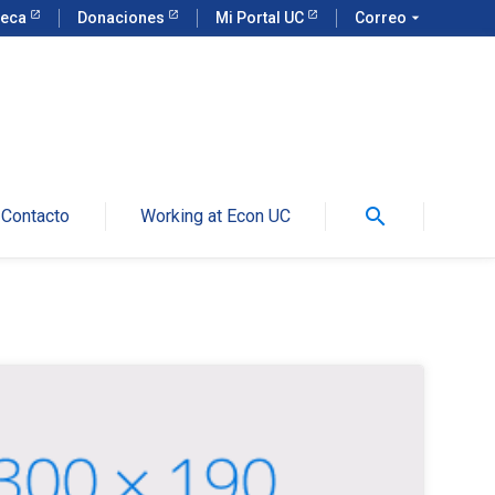
teca
Donaciones
Mi Portal UC
Correo
arrow_drop_down
search
Contacto
Working at Econ UC