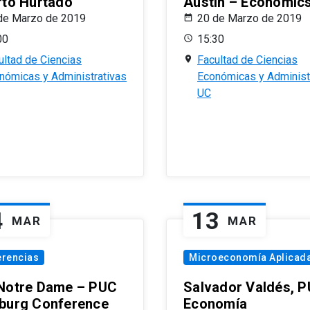
rto Hurtado
Austin – Economic
de Marzo de 2019
20 de Marzo de 2019
00
15:30
ultad de Ciencias
Facultad de Ciencias
nómicas y Administrativas
Económicas y Administ
UC
4
13
MAR
MAR
erencias
Microeconomía Aplicad
Notre Dame – PUC
Salvador Valdés, 
burg Conference
Economía