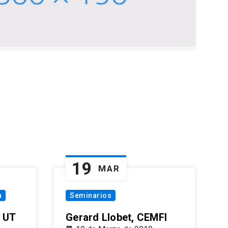
19
MAR
a
Seminarios
 UT
Gerard Llobet, CEMFI