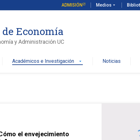
ADMISIÓN
Medios
arrow_drop_down
Biblio
o de Economía
nomía y Administración UC
Académicos e Investigación
Noticias
arrow_drop_down
 Cómo el envejecimiento