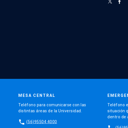
MESA CENTRAL
EMERGE
Teléfono para comunicarse con las
Teléfono e
distintas áreas de la Universidad.
situación 
dentro de
phone
(56)95504 4000
phone
(56)9