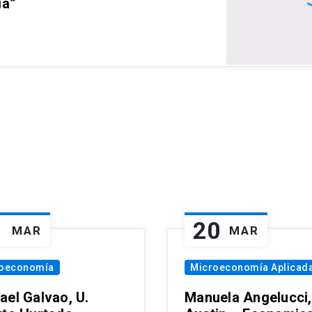
ia”
1
20
MAR
MAR
oeconomía
Microeconomía Aplicad
ael Galvao, U.
Manuela Angelucci,