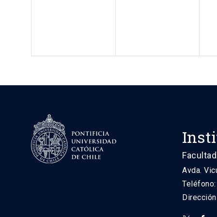
Inst
Facultad
Avda. Vic
Teléfono
Direcció