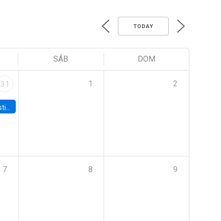
TODAY
SÁB
DOM
1
2
31
 Board
7
8
9