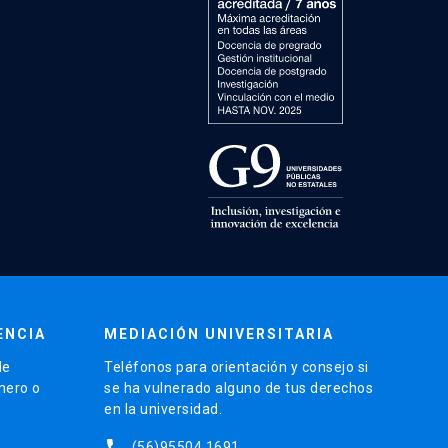
ENCIA
MEDIACIÓN UNIVERSITARIA
de
Teléfonos para orientación y consejo si
énero o
se ha vulnerado alguno de tus derechos
en la universidad.
phone
(56)95504 1691