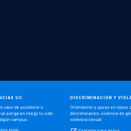
NCIAS UC
DISCRIMINACIÓN Y VIOL
n caso de accidente o
Orientación y apoyo en casos 
que ponga en riesgo tu vida
discriminación, violencia de g
 algún campus.
violencia sexual.
launch
5504 5000
Contacto para apoyo