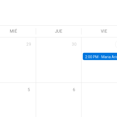
MIÉ
JUE
VIE
29
30
2:00 PM -
Maria Aristizabal-Ramirez, FED
5
6