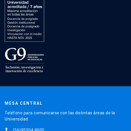
MESA CENTRAL
Teléfono para comunicarse con las distintas áreas de la
Universidad.
phone
(56)95504 4000