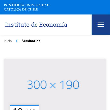
Instituto de Economía
keyboard_arrow_right
Inicio
Seminarios