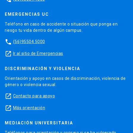
EMERGENCIAS UC
Teléfono en caso de accidente o situación que ponga en
riesgo tu vida dentro de algún campus.
phone
(56)95504 5000
launch
Ir al sitio de Emergencias
DISCRIMINACIÓN Y VIOLENCIA
Orientación y apoyo en casos de discriminación, violencia de
género o violencia sexual.
launch
Contacto para apoyo
launch
Más orientación
MEDIACIÓN UNIVERSITARIA
Teléfonos para orientación y consejo si se ha vulnerado