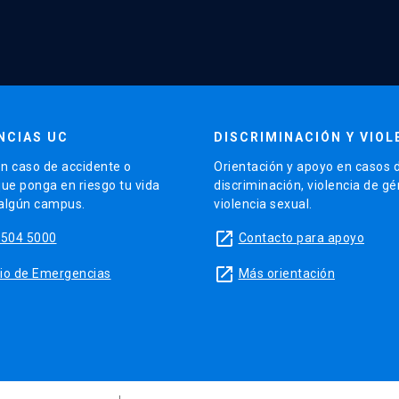
NCIAS UC
DISCRIMINACIÓN Y VIOL
n caso de accidente o
Orientación y apoyo en casos 
que ponga en riesgo tu vida
discriminación, violencia de g
 algún campus.
violencia sexual.
launch
5504 5000
Contacto para apoyo
launch
sitio de Emergencias
Más orientación