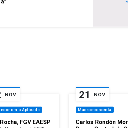
ia”
2
21
NOV
NOV
oeconomía Aplicada
Macroeconomía
 Rocha, FGV EAESP
Carlos Rondón Mor