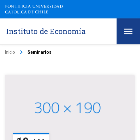
Instituto de Economía
keyboard_arrow_right
Inicio
Seminarios