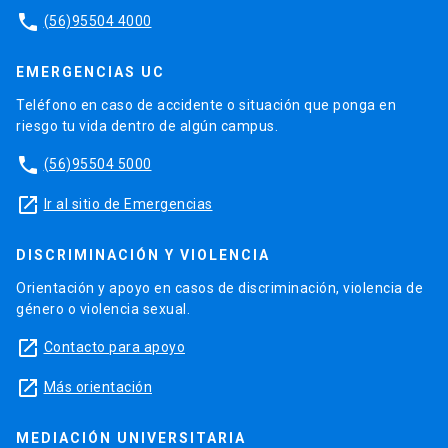
phone
(56)95504 4000
EMERGENCIAS UC
Teléfono en caso de accidente o situación que ponga en
riesgo tu vida dentro de algún campus.
phone
(56)95504 5000
launch
Ir al sitio de Emergencias
DISCRIMINACIÓN Y VIOLENCIA
Orientación y apoyo en casos de discriminación, violencia de
género o violencia sexual.
launch
Contacto para apoyo
launch
Más orientación
MEDIACIÓN UNIVERSITARIA