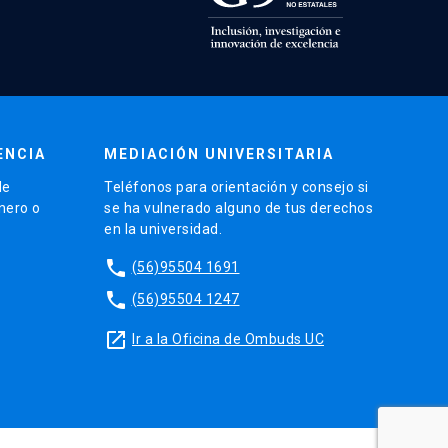
ENCIA
MEDIACIÓN UNIVERSITARIA
de
Teléfonos para orientación y consejo si
énero o
se ha vulnerado alguno de tus derechos
en la universidad.
phone
(56)95504 1691
phone
(56)95504 1247
launch
Ir a la Oficina de Ombuds UC