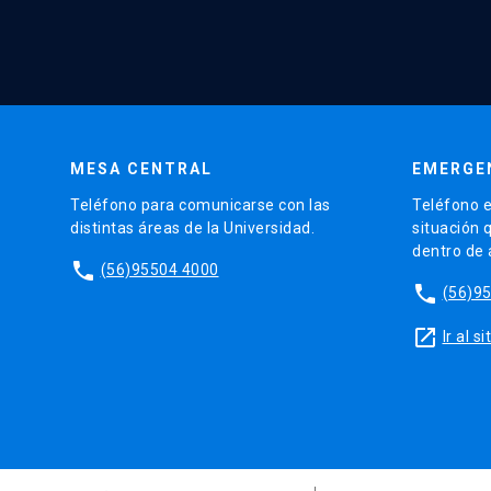
MESA CENTRAL
EMERGE
Teléfono para comunicarse con las
Teléfono e
distintas áreas de la Universidad.
situación 
dentro de
phone
(56)95504 4000
phone
(56)9
launch
Ir al 