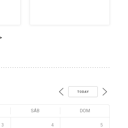
>
TODAY
SÁB
DOM
3
4
5