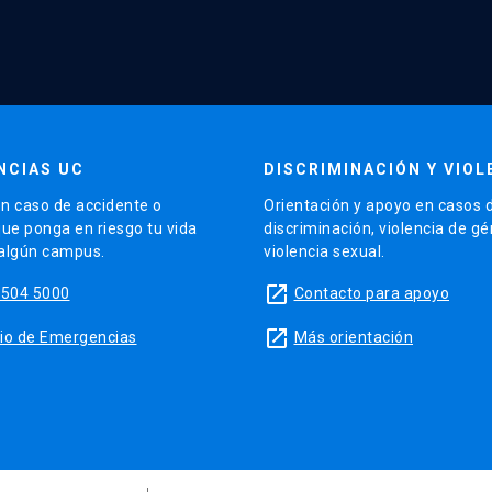
NCIAS UC
DISCRIMINACIÓN Y VIOL
n caso de accidente o
Orientación y apoyo en casos 
que ponga en riesgo tu vida
discriminación, violencia de g
 algún campus.
violencia sexual.
launch
5504 5000
Contacto para apoyo
launch
sitio de Emergencias
Más orientación