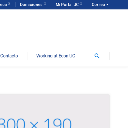
teca
Donaciones
Mi Portal UC
Correo
arrow_drop_down
search
Contacto
Working at Econ UC