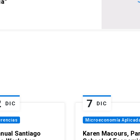
ia”
2
7
DIC
DIC
erencias
Microeconomía Aplicad
nnual Santiago
Karen Macours, Par