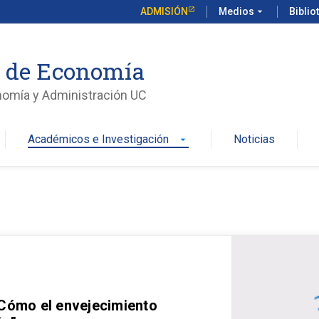
ADMISIÓN
Medios
arrow_drop_down
Biblio
o de Economía
nomía y Administración UC
Académicos e Investigación
Noticias
arrow_drop_down
 Cómo el envejecimiento