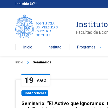
Ir al sitio UC
Institut
Facultad de Eco
Inicio
Instituto
Programas
arrow_drop_down
keyboard_arrow_right
Inicio
Seminarios
19
AGO
Conferencias
Seminario: “El Activo que Ignoramos: