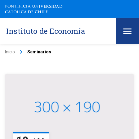
Instituto de Economía
keyboard_arrow_right
Inicio
Seminarios