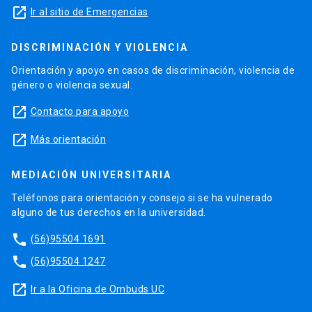
launch
Ir al sitio de Emergencias
DISCRIMINACIÓN Y VIOLENCIA
Orientación y apoyo en casos de discriminación, violencia de
género o violencia sexual.
launch
Contacto para apoyo
launch
Más orientación
MEDIACIÓN UNIVERSITARIA
Teléfonos para orientación y consejo si se ha vulnerado
alguno de tus derechos en la universidad.
phone
(56)95504 1691
phone
(56)95504 1247
launch
Ir a la Oficina de Ombuds UC