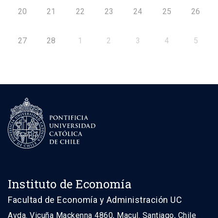
20
21
22
23
24
25
26
27
28
1
2
3
4
5
Instituto de Economía
Facultad de Economía y Administración UC
Avda. Vicuña Mackenna 4860, Macul. Santiago, Chile