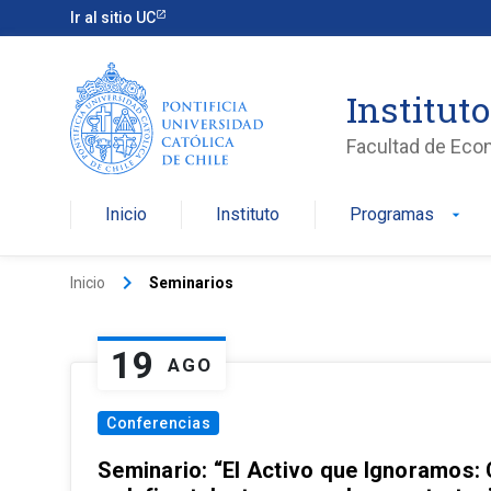
Ir al sitio UC
Institut
Facultad de Eco
Inicio
Instituto
Programas
arrow_drop_down
keyboard_arrow_right
Inicio
Seminarios
19
AGO
Conferencias
Seminario: “El Activo que Ignoramos: