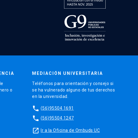
ENCIA
MEDIACIÓN UNIVERSITARIA
de
Teléfonos para orientación y consejo si
énero o
se ha vulnerado alguno de tus derechos
en la universidad.
phone
(56)95504 1691
phone
(56)95504 1247
launch
Ir a la Oficina de Ombuds UC