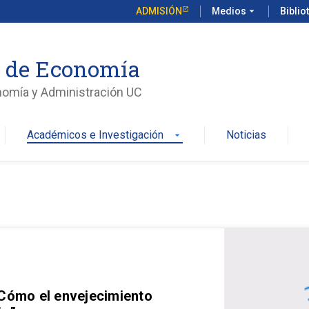
ADMISIÓN
Medios
arrow_drop_down
Biblio
o de Economía
nomía y Administración UC
Académicos e Investigación
Noticias
arrow_drop_down
 Cómo el envejecimiento