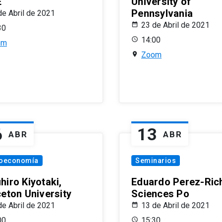
E
University of
Pennsylvania
de Abril de 2021
23 de Abril de 2021
30
14:00
om
Zoom
6
13
ABR
ABR
oeconomía
Seminarios
hiro Kiyotaki,
Eduardo Perez-Rich
ceton University
Sciences Po
de Abril de 2021
13 de Abril de 2021
00
15:30