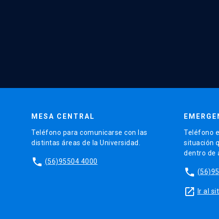
MESA CENTRAL
EMERGE
Teléfono para comunicarse con las
Teléfono e
distintas áreas de la Universidad.
situación 
dentro de
phone
(56)95504 4000
phone
(56)9
launch
Ir al 