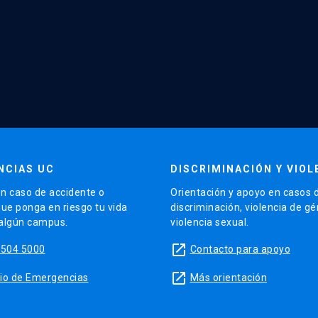
NCIAS UC
DISCRIMINACIÓN Y VIOL
n caso de accidente o
Orientación y apoyo en casos 
que ponga en riesgo tu vida
discriminación, violencia de g
 algún campus.
violencia sexual.
launch
5504 5000
Contacto para apoyo
launch
sitio de Emergencias
Más orientación