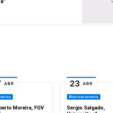
ia”
7
23
ABR
ABR
narios
Macroeconomía
erto Moreira, FGV
Sergio Salgado,