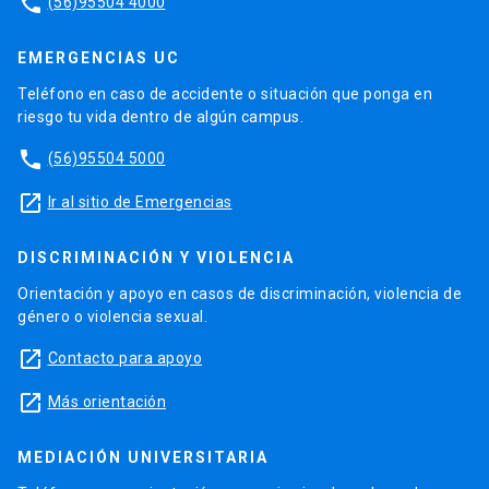
phone
(56)95504 4000
EMERGENCIAS UC
Teléfono en caso de accidente o situación que ponga en
riesgo tu vida dentro de algún campus.
phone
(56)95504 5000
launch
Ir al sitio de Emergencias
DISCRIMINACIÓN Y VIOLENCIA
Orientación y apoyo en casos de discriminación, violencia de
género o violencia sexual.
launch
Contacto para apoyo
launch
Más orientación
MEDIACIÓN UNIVERSITARIA