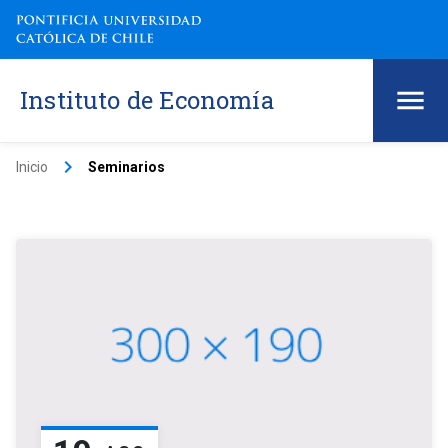
Instituto de Economía
keyboard_arrow_right
Inicio
Seminarios