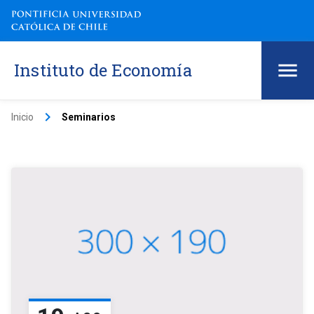
Instituto de Economía
keyboard_arrow_right
Inicio
Seminarios