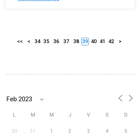
<<
<
34
35
36
37
38
39
40
41
42
>
L
M
M
J
V
S
D
30
31
1
2
3
4
5