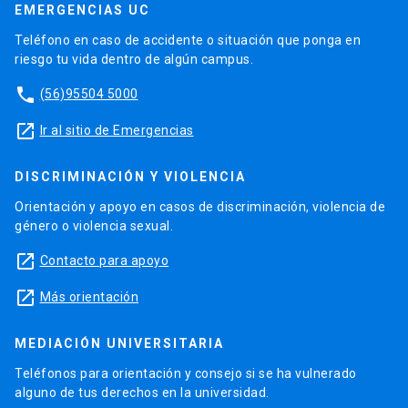
EMERGENCIAS UC
Teléfono en caso de accidente o situación que ponga en
riesgo tu vida dentro de algún campus.
phone
(56)95504 5000
launch
Ir al sitio de Emergencias
DISCRIMINACIÓN Y VIOLENCIA
Orientación y apoyo en casos de discriminación, violencia de
género o violencia sexual.
launch
Contacto para apoyo
launch
Más orientación
MEDIACIÓN UNIVERSITARIA
Teléfonos para orientación y consejo si se ha vulnerado
alguno de tus derechos en la universidad.