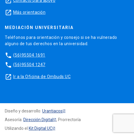
launch
Contacto para apoyo
launch
Más orientación
MEDIACIÓN UNIVERSITARIA
Teléfonos para orientación y consejo si se ha vulnerado
alguno de tus derechos en la universidad.
phone
(56)95504 1691
phone
(56)95504 1247
launch
Ir a la Oficina de Ombuds UC
Diseño y desarrollo:
Urantiacos
Asesoría:
Dirección Digital
, Prorrectoría
Utilizando el
Kit Digital UC