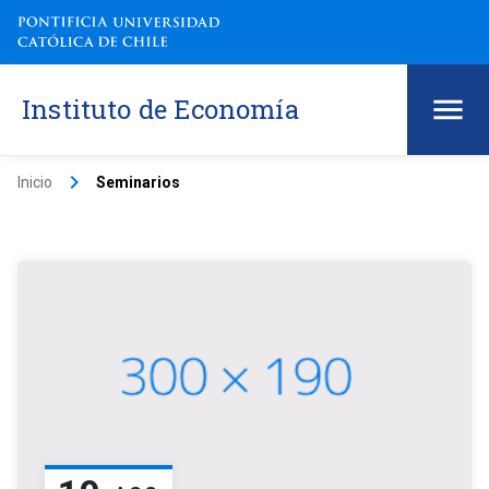
Instituto de Economía
keyboard_arrow_right
Inicio
Seminarios