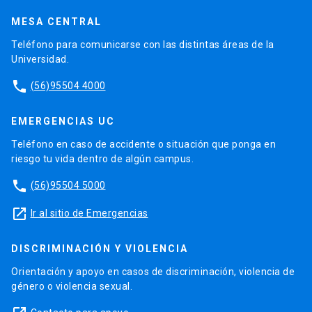
MESA CENTRAL
Teléfono para comunicarse con las distintas áreas de la
Universidad.
phone
(56)95504 4000
EMERGENCIAS UC
Teléfono en caso de accidente o situación que ponga en
riesgo tu vida dentro de algún campus.
phone
(56)95504 5000
launch
Ir al sitio de Emergencias
DISCRIMINACIÓN Y VIOLENCIA
Orientación y apoyo en casos de discriminación, violencia de
género o violencia sexual.